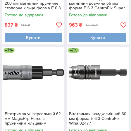
200 мм магнітний пружинне
магнітний довжина 66 мм
стопорне кільце форма E 6.3
форма E 6.3 CentroFix Super
Wiha 36093
Slim Wiha 39134
Готово до відправки
Готово до відправки
837
963
₴
₴
900 ₴
1 035 ₴
Купити
Купити
–7%
–7%
Бітотримач універсальний 62
Бітотримач швидкозмінний 60
мм MagicFlip Force із
мм форма E 6.3 CentroFix
пружинним кільцевим
Wiha 32477
магнітом форма E 6.3 Wiha
Готово до відправки
Готово до відправки