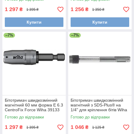
36800
1 297
1 256
₴
₴
1 395 ₴
1 350 ₴
Купити
Купити
–7%
–7%
Бітотримач швидкозмінний
Бітотримач швидкозмінний
магнітний 60 мм форма E 6.3
магнітний з SDS-Plus® на
CentroFix Force Wiha 39133
1/4" для кріплення бітів Wiha
26255
Готово до відправки
Готово до відправки
1 297
1 046
₴
₴
1 395 ₴
1 125 ₴