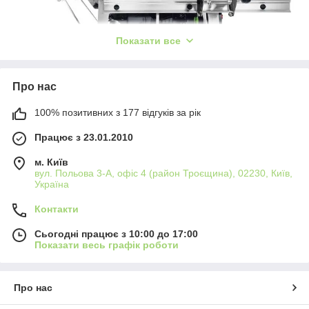
Показати все
Про нас
100% позитивних з 177 відгуків за рік
Працює з 23.01.2010
м. Київ
вул. Польова 3-А, офіс 4 (район Троєщина), 02230, Київ,
Монтажна дискова пила із захистом SawStop TKS 80
Україна
Festool
Контакти
Твої пальці – безцінні!
Сьогодні працює з 10:00 до 17:00
Показати весь графік роботи
Тільки в одній Німеччині щорічно реєструються понад 4000
випадків виробничих травм під час роботи з циркулярними
пилками. Майже 26 % тяжких нещасних випадків призводять
Про нас
до інвалідності через трудове каліцтво (Статистика Головного
об'єднання німецького державного страхування від нещасних