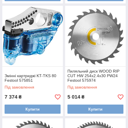
Пиляльний диск WOOD RIP
Змінні картриджі KT-TKS 80
CUT HW 254x2.4x30 PW24
Festool 575851
Festool 575974
Під замовлення
Під замовлення
7 374
5 014
₴
₴
Купити
Купити