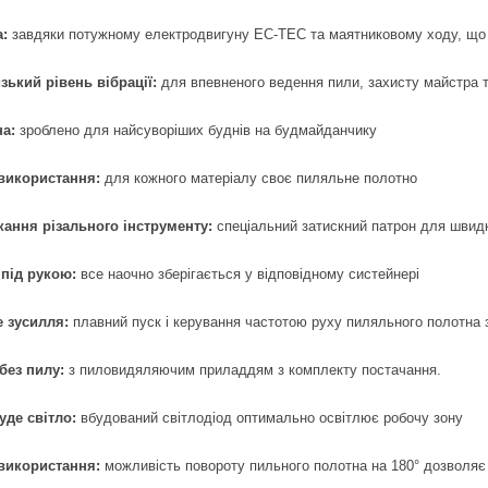
:
завдяки потужному електродвигуну EC-TEC та маятниковому ходу, що
зький рівень вібрації:
для впевненого ведення пили, захисту майстра 
на:
зроблено для найсуворіших буднів на будмайданчику
 використання:
для кожного матеріалу своє пиляльне полотно
кання різального інструменту:
спеціальний затискний патрон для швидк
під рукою:
все наочно зберігається у відповідному систейнері
 зусилля:
плавний пуск і керування частотою руху пиляльного полотна 
без пилу:
з пиловидяляючим приладдям з комплекту постачання.
уде світло:
вбудований світлодіод оптимально освітлює робочу зону
 використання:
можливість повороту пильного полотна на 180° дозволяє р