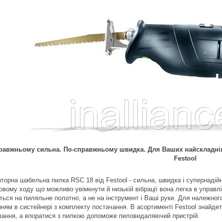
равжньому сильна. По-справжньому швидка. Для Ваших найскладні
Festool
торна шабельна пилка RSC 18 від Festool - сильна, швидка і супернадій
овому ходу що можливо увімкнути й низькій вібрації вона легка в управл
ться на пиляльне полотно, а не на інструмент і Ваші руки. Для належног
ням в систейнері з комплекту постачання. В асортименті Festool знайде
вання, а впоратися з пилкою допоможе пиловидаляючий пристрій.