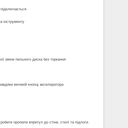
 підключається.
та інструменту
ої зміни пильного диска без торкання
завдяки великій кнопці акселератора
обити пропили впритул до стіни, стелі та підлоги.