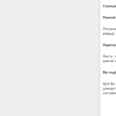
Страхув
Повний 
Потужни
вібрації
Надміцн
Якість,
довгий 
Ми подб
Щоб Ви 
доведеть
систейне