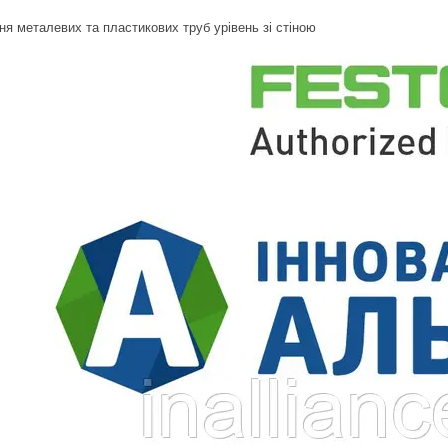
ня металевих та пластикових труб урівень зі стіною