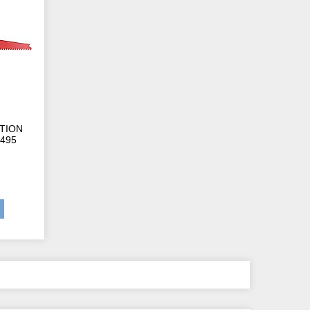
ITION
7495