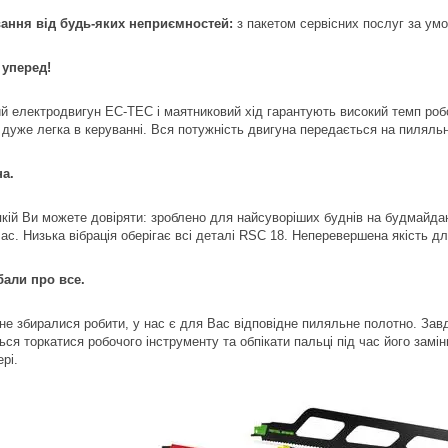
ання від будь-яких неприємностей:
з пакетом сервісних послуг за умо
уперед!
й електродвигун EC-TEC і маятниковий хід гарантують високий темп роб
, дуже легка в керуванні. Вся потужність двигуна передається на пиляльн
а.
 якій Ви можете довіряти: зроблено для найсуворіших буднів на будмай
час. Низька вібрація оберігає всі деталі RSC 18. Неперевершена якість д
али про все.
не збиралися робити, у нас є для Вас відповідне пиляльне полотно. Завд
ся торкатися робочого інструменту та обпікати пальці під час його замі
рі.