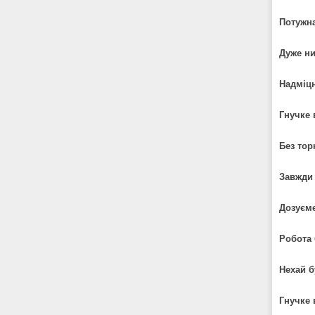
Потужна
Дуже ни
Надміц
Гнучке
Без тор
Завжди 
Дозуєме
Робота 
Нехай б
Гнучке