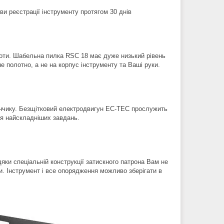
ви реєстрації інструменту протягом 30 днів
оти. Шабельна пилка RSC 18 має дуже низький рівень
е полотно, а не на корпус інструменту та Ваші руки.
данчику. Безщітковий електродвигун EC-TEC прослужить
ля найскладніших завдань.
яки спеціальній конструкції затискного патрона Вам не
ни. Інструмент і все опорядження можливо зберігати в