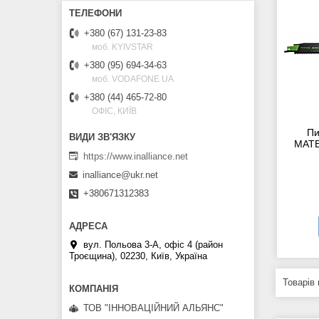
+380 (67) 131-23-83
моб. KYIVSTAR
+380 (95) 694-34-63
моб. VODAFONE UA
+380 (44) 465-72-80
ОФІС, КИЇВ
Пи
MATE
https://www.inalliance.net
inalliance@ukr.net
+380671312383
вул. Польова 3-А, офіс 4 (район
Троєщина), 02230, Київ, Україна
ТОВ "ІННОВАЦІЙНИЙ АЛЬЯНС"