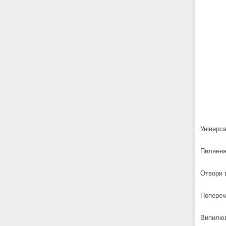
Універс
Пиляння 
Отвори в
Попереч
Випилюв