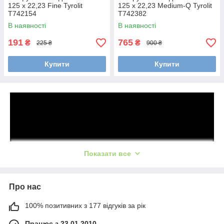
125 x 22,23 Fine Tyrolit
125 х 22,23 Medium-Q Tyrolit
T742154
T742382
В наявності
В наявності
191
765
₴
₴
225 ₴
900 ₴
Купити
Купити
Показати все
Про нас
TYROLIT разрабатывает, производит и продает абразивные
изделия, а также оборудование для распиловки бетона и
100% позитивних з 177 відгуків за рік
бурения.
Працює з 23.01.2010