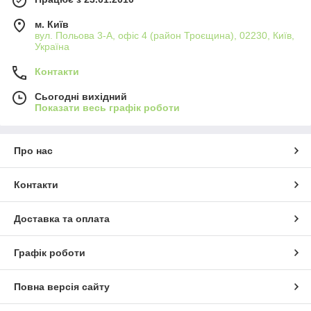
Имея 26 производственных площадок на 5
континентах, группа TYROLIT принадлежит крупнейшим в
м. Київ
мире производителям абразивных материалов.
вул. Польова 3-А, офіс 4 (район Троєщина), 02230, Київ,
Компания базируется в Шваце , Тироль, Австрия.
Україна
TYROLIT, зареєстрований товарний знак, був названий на
Контакти
честь мінерального тиролита вперше описаного в 1845 році
в Тіролі.
Сьогодні вихідний
Показати весь графік роботи
Про нас
Контакти
Доставка та оплата
Графік роботи
Повна версія сайту