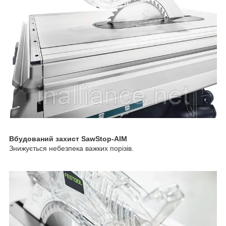
Вбудований захист SawStop-AIM
Знижується небезпека важких порізів.