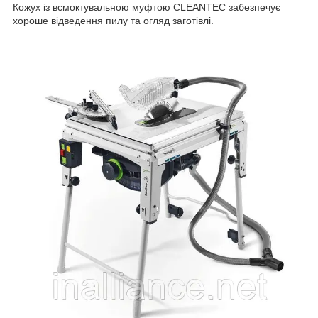
Кожух із всмоктувальною муфтою CLEANTEC забезпечує
хороше відведення пилу та огляд заготівлі.