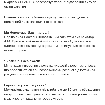
муфтою CLEANTEC забезпечує хороше відведення пилу та
огляд заготівлі.
Економія місця:
у бічному відсіку легко розміщуються
пиляльний диск, картридж та штовхач
Ми бережемо Ваші пальці!
Перша пила Festool з інноваційним захистом рук SawStop-
AIM. При контакті леза зі шкірою пиляльний диск миттєво
зупиняється і зникає під верстатом - знижується небезпека
важких порізів.
Чистий різ без сколів:
Мінімізація утворення сколів на лицьовій стороні заготівель,
що обробляються при поздовжньому розпилі під кутом - за
рахунок нахилу пиляльного полотна вліво.
Гнучкість у застосуванні:
Можливість виконання різів глибиною до 80 мм та збільшення
опорної поверхні в довжину та ширину, а також розширення
можливостей завдяки кутовому упору.