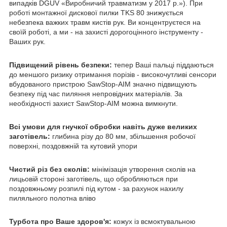
випадків DGUV «Виробничий травматизм у 2017 р.»). При
роботі монтажної дискової пилки TKS 80 знижується
небезпека важких травм кистів рук. Ви концентруєтеся на
своїй роботі, а ми - на захисті дорогоцінного інструменту -
Ваших рук.
Підвищений рівень безпеки:
тепер Ваші пальці піддаються
до меншого ризику отримання порізів - високочутливі сенсори
вбудованого пристрою SawStop-AIM значно підвищують
безпеку під час пиляння непровідних матеріалів. За
необхідності захист SawStop-AIM можна вимкнути.
Всі умови для гнучкої обробки навіть дуже великих
заготівель:
глибина різу до 80 мм, збільшення робочої
поверхні, поздовжній та кутовий упори
Чистий різ без сколів:
мінімізація утворення сколів на
лицьовій стороні заготівель, що обробляються при
поздовжньому розпилі під кутом - за рахунок нахилу
пиляльного полотна вліво
Турбота про Ваше здоров'я:
кожух із всмоктувальною