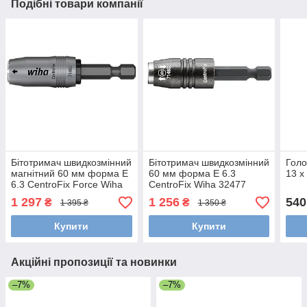
Подібні товари компанії
Бітотримач швидкозмінний
Бітотримач швидкозмінний
Голо
магнітний 60 мм форма E
60 мм форма E 6.3
13 x
6.3 CentroFix Force Wiha
CentroFix Wiha 32477
39133
1 297
1 256
540
₴
₴
1 395 ₴
1 350 ₴
Купити
Купити
Акційні пропозиції та новинки
–7%
–7%