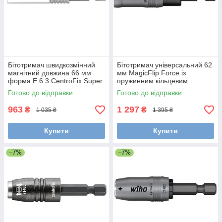
Бітотримач швидкозмінний
Бітотримач універсальний 62
магнітний довжина 66 мм
мм MagicFlip Force із
форма E 6.3 CentroFix Super
пружинним кільцевим
Slim Wiha 39134
магнітом форма E 6.3 Wiha
Готово до відправки
Готово до відправки
36800
963
1 297
₴
₴
1 035 ₴
1 395 ₴
Купити
Купити
–7%
–7%