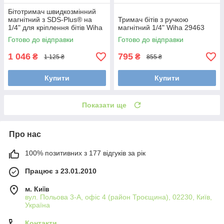
Бітотримач швидкозмінний
магнітний з SDS-Plus® на
Тримач бітів з ручкою
1/4" для кріплення бітів Wiha
магнітний 1/4" Wiha 29463
26255
Готово до відправки
Готово до відправки
1 046
795
₴
₴
1 125 ₴
855 ₴
Купити
Купити
Показати ще
Про нас
100% позитивних з 177 відгуків за рік
Працює з 23.01.2010
м. Київ
вул. Польова 3-А, офіс 4 (район Троєщина), 02230, Київ,
Україна
Контакти