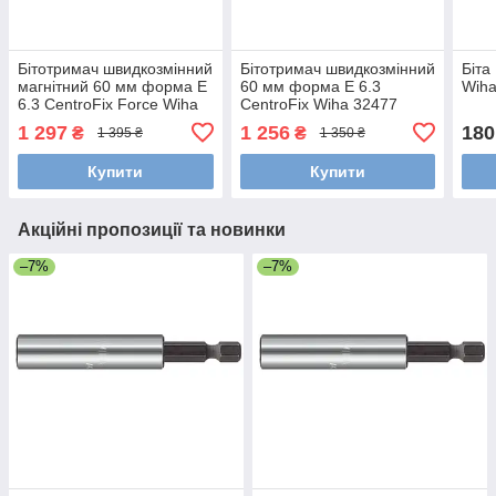
Бітотримач швидкозмінний
Бітотримач швидкозмінний
Біта
магнітний 60 мм форма E
60 мм форма E 6.3
Wiha
6.3 CentroFix Force Wiha
CentroFix Wiha 32477
39133
1 297
1 256
180
₴
₴
1 395 ₴
1 350 ₴
Купити
Купити
Акційні пропозиції та новинки
–7%
–7%