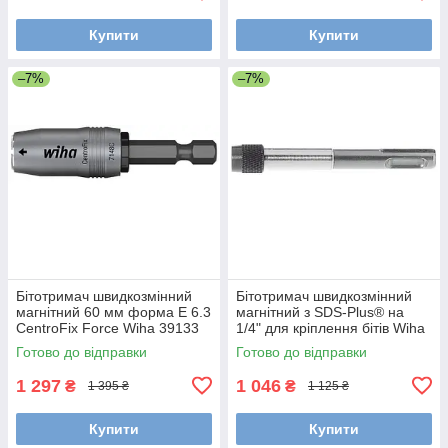
Купити
Купити
–7%
–7%
Бітотримач швидкозмінний
Бітотримач швидкозмінний
магнітний 60 мм форма E 6.3
магнітний з SDS-Plus® на
CentroFix Force Wiha 39133
1/4" для кріплення бітів Wiha
26255
Готово до відправки
Готово до відправки
1 297
1 046
₴
₴
1 395 ₴
1 125 ₴
Купити
Купити