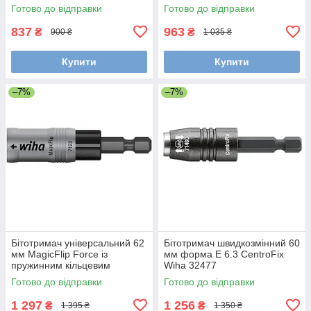
Wiha 36093
Slim Wiha 39134
Готово до відправки
Готово до відправки
837
963
₴
₴
900 ₴
1 035 ₴
Купити
Купити
–7%
–7%
Бітотримач універсальний 62
Бітотримач швидкозмінний 60
мм MagicFlip Force із
мм форма E 6.3 CentroFix
пружинним кільцевим
Wiha 32477
магнітом форма E 6.3 Wiha
Готово до відправки
Готово до відправки
36800
1 297
1 256
₴
₴
1 395 ₴
1 350 ₴