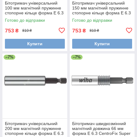
Бітотримач універсальний
Бітотримач універсальний
100 мм магнітний пружинне
150 мм магнітний пружинне
стопорне кільце форма E 6.3
стопорне кільце форма E 6.3
Wiha 36092
Wiha 34306
Готово до відправки
Готово до відправки
753
753
₴
₴
810 ₴
810 ₴
Купити
Купити
–7%
–7%
Бітотримач універсальний
Бітотримач швидкозмінний
200 мм магнітний пружинне
магнітний довжина 66 мм
стопорне кільце форма E 6.3
форма E 6.3 CentroFix Super