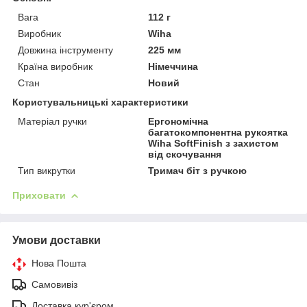
Вага
112 г
Виробник
Wiha
Довжина інструменту
225 мм
Країна виробник
Німеччина
Стан
Новий
Користувальницькі характеристики
Матеріал ручки
Ергономічна
багатокомпонентна рукоятка
Wiha SoftFinish з захистом
від скочування
Тип викрутки
Тримач біт з ручкою
Приховати
Умови доставки
Нова Пошта
Самовивіз
Доставка кур'єром