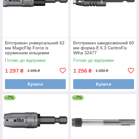
Бітотримач універсальний 62
Бітотримач швидкозмінний 60
мм MagicFlip Force із
мм форма E 6.3 CentroFix
пружинним кільцевим
Wiha 32477
магнітом форма E 6.3 Wiha
Готово до відправки
Готово до відправки
36800
1 297
1 256
₴
₴
1 395 ₴
1 350 ₴
Купити
Купити
–7%
–7%