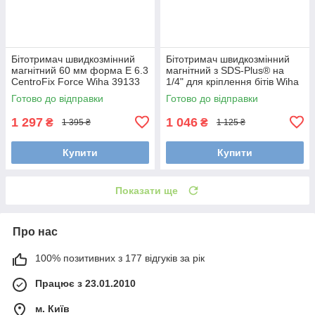
Бітотримач швидкозмінний
Бітотримач швидкозмінний
магнітний 60 мм форма E 6.3
магнітний з SDS-Plus® на
CentroFix Force Wiha 39133
1/4" для кріплення бітів Wiha
26255
Готово до відправки
Готово до відправки
1 297
1 046
₴
₴
1 395 ₴
1 125 ₴
Купити
Купити
Показати ще
Про нас
100% позитивних з 177 відгуків за рік
Працює з 23.01.2010
м. Київ