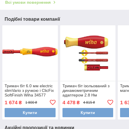
Всі умови повернення
Подібні товари компанії
Тримач біт 6.0 мм electric
Тримач біт ізольований з
Трим
slimVario з ручкою і ClicFix
динамометричним
магн
SoftFinish Wiha 34577
адаптером 2.8 Нм
easyTorque і бітами SlimBit
1 674
4 478
1 6
₴
₴
1 800 ₴
4 815 ₴
Wiha 41478
Купити
Купити
Акційні пропозиції та новинки