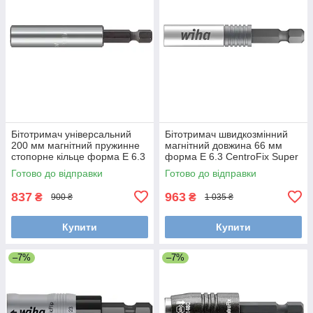
Бітотримач універсальний
Бітотримач швидкозмінний
200 мм магнітний пружинне
магнітний довжина 66 мм
стопорне кільце форма E 6.3
форма E 6.3 CentroFix Super
Wiha 36093
Slim Wiha 39134
Готово до відправки
Готово до відправки
837
963
₴
₴
900 ₴
1 035 ₴
Купити
Купити
–7%
–7%