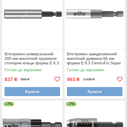
Бітотримач універсальний
Бітотримач швидкозмінний
200 мм магнітний пружинне
магнітний довжина 66 мм
стопорне кільце форма E 6.3
форма E 6.3 CentroFix Super
Wiha 36093
Slim Wiha 39134
Готово до відправки
Готово до відправки
837
963
₴
₴
900 ₴
1 035 ₴
Купити
Купити
–7%
–7%