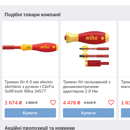
Подібні товари компанії
Тримач біт 6.0 мм electric
Тримач біт ізольований з
Трим
slimVario з ручкою і ClicFix
динамометричним
магн
SoftFinish Wiha 34577
адаптером 2.8 Нм
easyTorque і бітами SlimBit
Wiha 41478
1 674
4 478
1 6
₴
₴
1 800 ₴
4 815 ₴
Купити
Купити
Акційні пропозиції та новинки