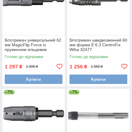
Бітотримач універсальний 62
Бітотримач швидкозмінний 60
мм MagicFlip Force із
мм форма E 6.3 CentroFix
пружинним кільцевим
Wiha 32477
магнітом форма E 6.3 Wiha
Готово до відправки
Готово до відправки
36800
1 297
1 256
₴
₴
1 395 ₴
1 350 ₴
Купити
Купити
–7%
–7%