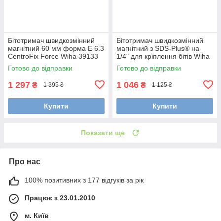
Бітотримач швидкозмінний
Бітотримач швидкозмінний
магнітний 60 мм форма E 6.3
магнітний з SDS-Plus® на
CentroFix Force Wiha 39133
1/4" для кріплення бітів Wiha
26255
Готово до відправки
Готово до відправки
1 297
1 046
₴
₴
1 395 ₴
1 125 ₴
Купити
Купити
Показати ще
Про нас
100% позитивних з 177 відгуків за рік
Працює з 23.01.2010
м. Київ