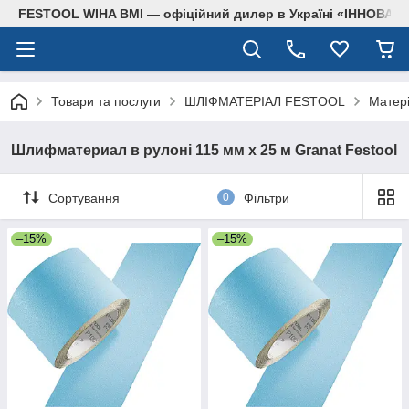
FESTOOL WIHA BMI — офіційний дилер в Україні «ІННОВА
Товари та послуги
ШЛІФМАТЕРІАЛ FESTOOL
Матері
Шлифматериал в рулоні 115 мм х 25 м Granat Festool
Сортування
0
Фільтри
–15%
–15%