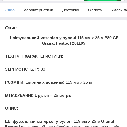
Опис
Характеристики
Доставка
Оплата
Умови п
Опис
Шліфувальний матеріал у рулоні 115 мм x 25 м P80 GR
Granat Festool 201105
ТЕХНІЧНІ ХАРАКТЕРИСТИКИ:
ЗЕРНИСТІСТЬ, Р:
80
РОЗМІРИ, ширина х довжина:
115 мм x 25 м
В ПАКУВАННІ:
1 рулон = 25 метрів
ОПИС:
Шліфувальний матеріал у рулоні 115 мм x 25 м Granat
Festool
призначений для обробки важкодоступних місць або