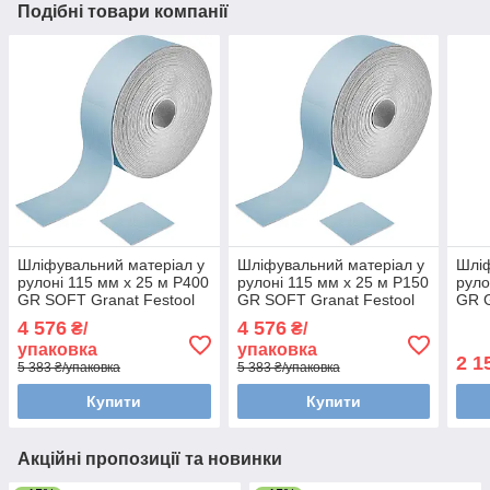
Подібні товари компанії
Шліфувальний матеріал у
Шліфувальний матеріал у
Шліф
рулоні 115 мм x 25 м P400
рулоні 115 мм x 25 м P150
руло
GR SOFT Granat Festool
GR SOFT Granat Festool
GR G
497096
497092
4 576
4 576
₴/
₴/
упаковка
упаковка
2 1
5 383 ₴/упаковка
5 383 ₴/упаковка
Купити
Купити
Акційні пропозиції та новинки