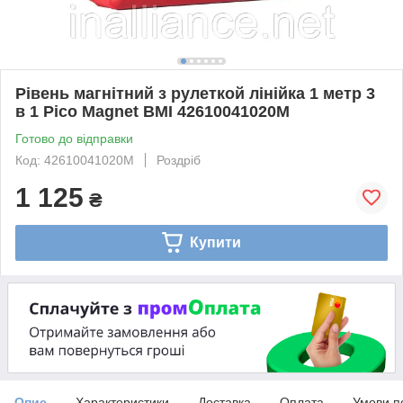
Рівень магнітний з рулеткой лінійка 1 метр 3
в 1 Pico Magnet BMI 42610041020M
Готово до відправки
Код: 42610041020M
Роздріб
1 125
₴
Купити
Опис
Характеристики
Доставка
Оплата
Умови п