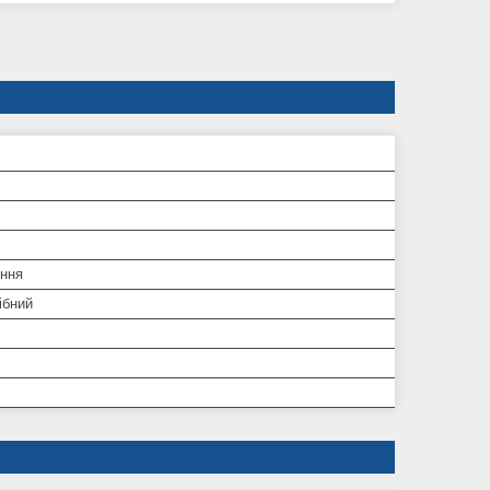
ння
ібний