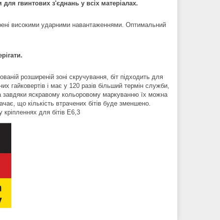
м для гвинтових з'єднань у всіх матеріалах.
евірені високими ударними навантаженнями. Оптимальний
рігати.
ваній розширеній зоні скручування, біт підходить для
х гайковертів і має у 120 разів більший термін служби,
и, а завдяки яскравому кольоровому маркуванню їх можна
чає, що кількість втрачених бітів буде зменшено.
у кріпленнях для бітів E6,3