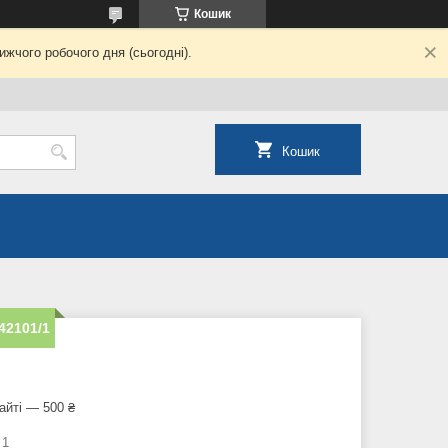
Кошик
жчого робочого дня (сьогодні).
Кошик
 42101/1
айті — 500 ₴
 1