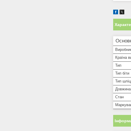
Характ
Основ
Виробни
Країна в
Тип
Тип біти
Тип шліц
Довжина
Стан
Маркуван
Інформа