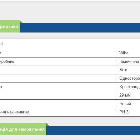
еристики
ні
к
Wiha
иробник
Німеччина
Біта
Односторо
а
Хрестопод
29 мм
Новий
ня накінечника
PH 3
ція для замовлення