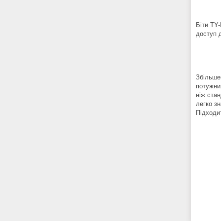
Біти TY
доступ 
Збільше
потужни
ніж стан
легко з
Підходит