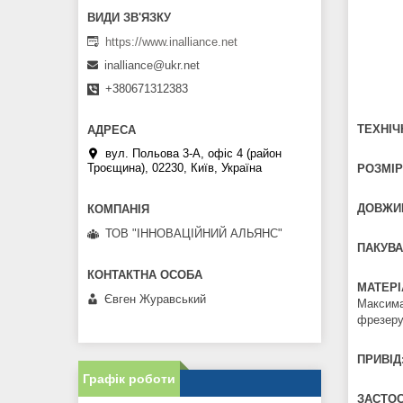
https://www.inalliance.net
inalliance@ukr.net
+380671312383
ТЕХНІЧ
вул. Польова 3-А, офіс 4 (район
Троєщина), 02230, Київ, Україна
РОЗМІР
ДОВЖИН
ТОВ "ІННОВАЦІЙНИЙ АЛЬЯНС"
ПАКУВА
МАТЕРІ
Євген Журавський
Максима
фрезеру
ПРИВІД
Графік роботи
ЗАСТОС