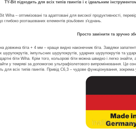
TY-Bit підходить для всіх типів гвинтів і є ідеальним інструменто
-Bit Wiha – оптимізовані та адаптовані для високої продуктивності, пер
до глибоко розташованих елементів різьбових з'єднань.
Просто замінити та зручно збе
на довжина біта + 4 мм – краще видно наконечник біта. Завдяки запатенто
х шурупокрутів, імпульсних шурупокрутів, ударних шурупокрутів та ударни
дартні біти Wiha. Крім того, кольорові біти можна швидко і легко знайт
найти у темряві за допомогою ультрафіолетового випромінювання. Це озна
ь для всіх типів гвинтів. Привід C6,3 – чудове функціонування, зокрема 