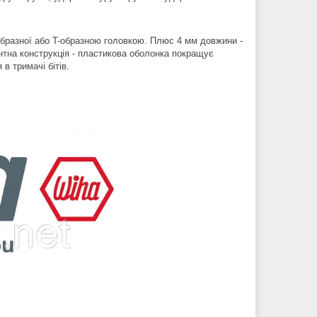
-образної або T-образною головкою. Плюс 4 мм довжини -
ентна конструкція - пластикова оболонка покращує
в тримачі бітів.