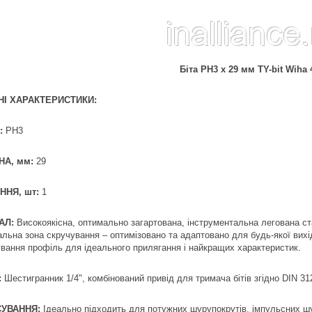
Біта PH3 х 29 мм TY-bit Wiha 
НІ ХАРАКТЕРИСТИКИ:
:
PH3
А, мм:
29
ННЯ, шт:
1
АЛ:
Високоякісна, оптимально загартована, інструментальна легована ста
льна зона скручування – оптимізовано та адаптовано для будь-якої вихі
вання профіль для ідеального прилягання і найкращих характеристик.
:
Шестигранник 1/4", комбінований привід для тримача бітів згідно DIN 31
УВАННЯ:
Ідеально підходить для потужних шурупокрутів, імпульсних шу