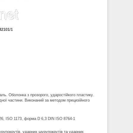
42101/1
ль. Оболонка з прозорого, ударостійкого пластику.
дної частини. Виконаний за методом прецизійного
26, ISO 1173, форма D 6,3 DIN ISO 8764-1
рупокрутів, ударних шурупокрутів та ударних