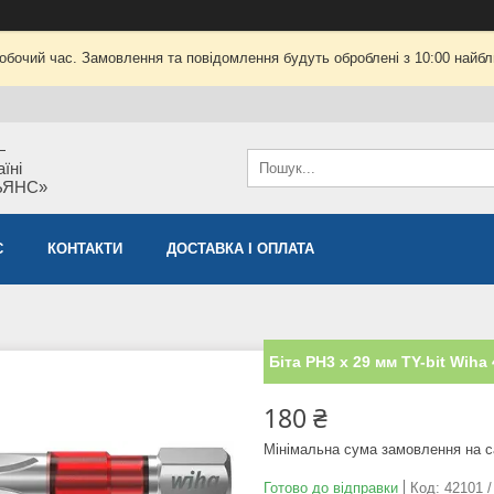
робочий час. Замовлення та повідомлення будуть оброблені з 10:00 найбли
—
їні
ЬЯНС»
С
КОНТАКТИ
ДОСТАВКА І ОПЛАТА
Біта PH3 х 29 мм TY-bit Wiha
180 ₴
Мінімальна сума замовлення на с
Готово до відправки
Код:
42101 /