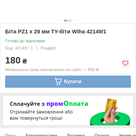
Біта PZ1 х 29 мм TY-біти Wiha 42149/1
Готово до відправки
Код: 42149 / 1
Роздріб
180
₴
Мінімальна сума замовлення на сайті — 500 ₴
Купити
Опис
Характеристики
Доставка
Оплата
Умови п