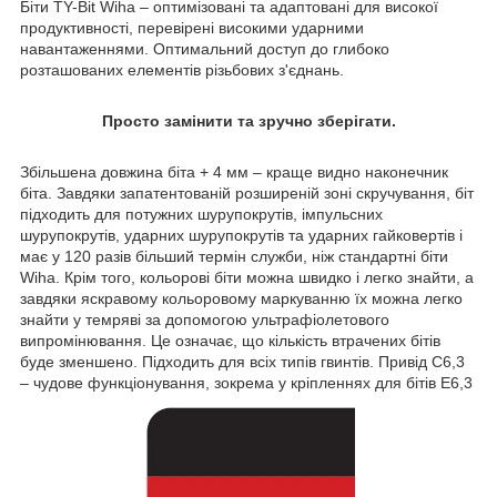
Біти TY-Bit Wiha – оптимізовані та адаптовані для високої
продуктивності, перевірені високими ударними
навантаженнями. Оптимальний доступ до глибоко
розташованих елементів різьбових з'єднань.
Просто замінити та зручно зберігати.
Збільшена довжина біта + 4 мм – краще видно наконечник
біта. Завдяки запатентованій розширеній зоні скручування, біт
підходить для потужних шурупокрутів, імпульсних
шурупокрутів, ударних шурупокрутів та ударних гайковертів і
має у 120 разів більший термін служби, ніж стандартні біти
Wiha. Крім того, кольорові біти можна швидко і легко знайти, а
завдяки яскравому кольоровому маркуванню їх можна легко
знайти у темряві за допомогою ультрафіолетового
випромінювання. Це означає, що кількість втрачених бітів
буде зменшено. Підходить для всіх типів гвинтів. Привід C6,3
– чудове функціонування, зокрема у кріпленнях для бітів E6,3