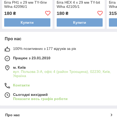
Біта PH1 х 29 мм TY-біти
Біта HEX 4 х 29 мм TY-bit
Біта
Wiha 42096/1
Wiha 42105/1
Wiha
180
180
315
₴
₴
Купити
Купити
Про нас
100% позитивних з 177 відгуків за рік
Працює з 23.01.2010
м. Київ
вул. Польова 3-А, офіс 4 (район Троєщина), 02230, Київ,
Україна
Контакти
Сьогодні вихідний
Показати весь графік роботи
Про нас