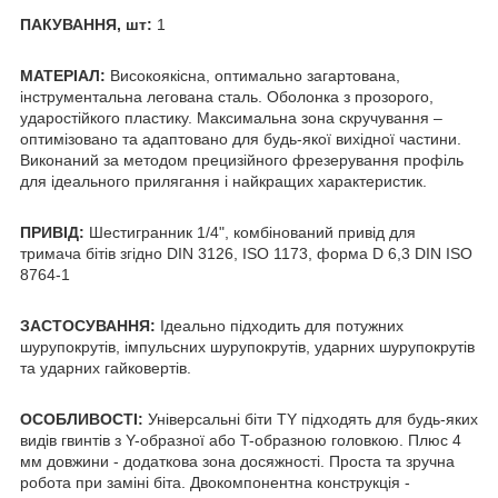
ПАКУВАННЯ, шт:
1
МАТЕРІАЛ:
Високоякісна, оптимально загартована,
інструментальна легована сталь. Оболонка з прозорого,
ударостійкого пластику. Максимальна зона скручування –
оптимізовано та адаптовано для будь-якої вихідної частини.
Виконаний за методом прецизійного фрезерування профіль
для ідеального прилягання і найкращих характеристик.
ПРИВІД:
Шестигранник 1/4", комбінований привід для
тримача бітів згідно DIN 3126, ISO 1173, форма D 6,3 DIN ISO
8764-1
ЗАСТОСУВАННЯ:
Ідеально підходить для потужних
шурупокрутів, імпульсних шурупокрутів, ударних шурупокрутів
та ударних гайковертів.
ОСОБЛИВОСТІ:
Універсальні біти TY підходять для будь-яких
видів гвинтів з Y-образної або T-образною головкою. Плюс 4
мм довжини - додаткова зона досяжності. Проста та зручна
робота при заміні біта. Двокомпонентна конструкція -