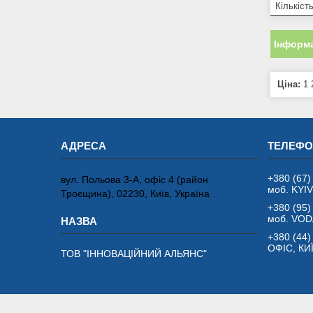
Кількіст
Інформа
Ціна:
1 
+380 (67)
вул. Польова 3-А, офіс 4 (район
моб. KYI
Троєщина), 02230, Київ, Україна
+380 (95)
моб. VO
+380 (44)
ОФІС, КИ
ТОВ "ІННОВАЦІЙНИЙ АЛЬЯНС"