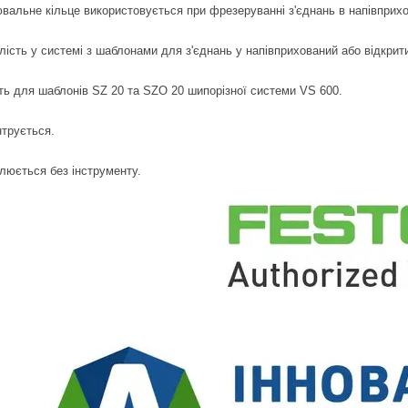
вальне кільце використовується при фрезеруванні з'єднань в напівприхова
ість у системі з шаблонами для з'єднань у напівприхований або відкритий
ть для шаблонів SZ 20 та SZO 20 шипорізної системи VS 600.
трується.
люється без інструменту.