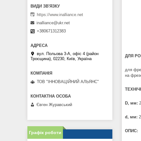
https://www.inalliance.net
inalliance@ukr.net
+380671312383
вул. Польова 3-А, офіс 4 (район
ДЛЯ РО
Троєщина), 02230, Київ, Україна
для фре
на фрез
ТОВ "ІННОВАЦІЙНИЙ АЛЬЯНС"
ТЕХНІЧ
D, мм:
Євген Журавський
d, мм:
2
ОПИС:
Графік роботи