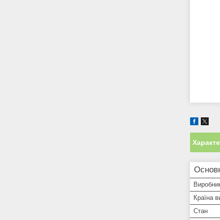
Характ
Основн
Виробни
Країна в
Стан