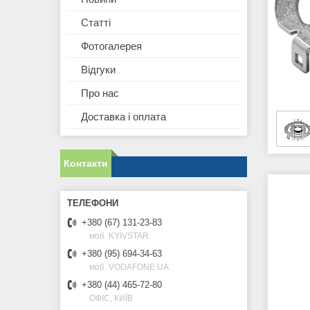
Статті
Фотогалерея
Відгуки
Про нас
Доставка і оплата
Контакти
+380 (67) 131-23-83
моб. KYIVSTAR
+380 (95) 694-34-63
моб. VODAFONE UA
+380 (44) 465-72-80
ОФІС, КИЇВ