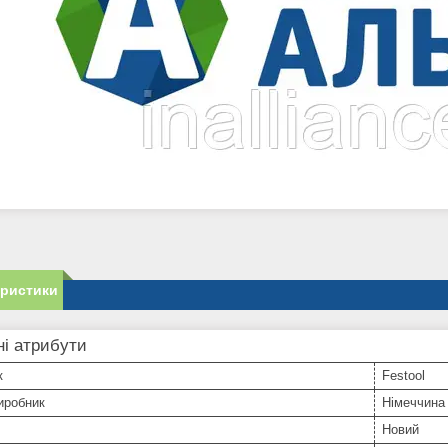
еристики
і атрибути
к
Festool
иробник
Німеччина
Новий