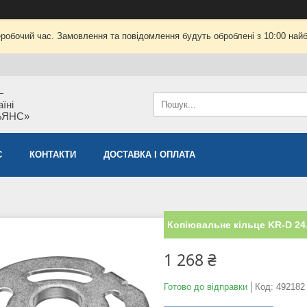
еробочий час. Замовлення та повідомлення будуть оброблені з 10:00 найб
—
їні
ЬЯНС»
С
КОНТАКТИ
ДОСТАВКА І ОПЛАТА
Копіювальне кільце KR-D 24.
1 268 ₴
Готово до відправки
Код:
492182