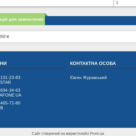
ь
1
ція для замовлення
268 ₴
 131-23-83
Євген Журавський
VSTAR
 694-34-63
DAFONE UA
 465-72-80
ЇВ
Сайт створений на маркетплейсі
Prom.ua