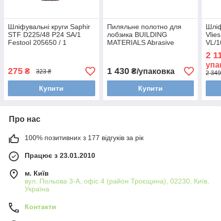
Шліфувальні круги Saphir
Пиляльне полотно для
Шліф
STF D225/48 P24 SA/1
лобзика BUILDING
Vlie
Festool 205650 / 1
MATERIALS Abrasive
VL/1
Materials HM 75/4.5
2 1
Festool 204343
упа
275
1 430
₴
₴/упаковка
323 ₴
2 349
Купити
Купити
Про нас
100% позитивних з 177 відгуків за рік
Працює з 23.01.2010
м. Київ
вул. Польова 3-А, офіс 4 (район Троєщина), 02230, Київ,
Україна
Контакти