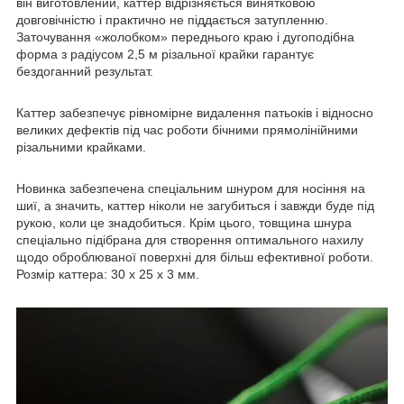
він виготовлений, каттер відрізняється винятковою
довговічністю і практично не піддається затупленню.
Заточування «жолобком» переднього краю і дугоподібна
форма з радіусом 2,5 м різальної крайки гарантує
бездоганний результат.
Каттер забезпечує рівномірне видалення патьоків і відносно
великих дефектів під час роботи бічними прямолінійними
різальними крайками.
Новинка забезпечена спеціальним шнуром для носіння на
шиї, а значить, каттер ніколи не загубиться і завжди буде під
рукою, коли це знадобиться. Крім цього, товщина шнура
спеціально підібрана для створення оптимального нахилу
щодо оброблюваної поверхні для більш ефективної роботи.
Розмір каттера: 30 х 25 х 3 мм.