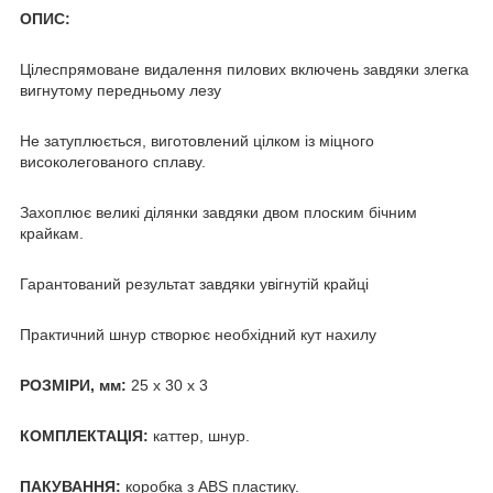
ОПИС:
Цілеспрямоване видалення пилових включень завдяки злегка
вигнутому передньому лезу
Не затуплюється, виготовлений цілком із міцного
високолегованого сплаву.
Захоплює великі ділянки завдяки двом плоским бічним
крайкам.
Гарантований результат завдяки увігнутій крайці
Практичний шнур створює необхідний кут нахилу
РОЗМІРИ, мм:
25 х 30 х 3
КОМПЛЕКТАЦІЯ:
каттер, шнур.
ПАКУВАННЯ:
коробка з ABS пластику.