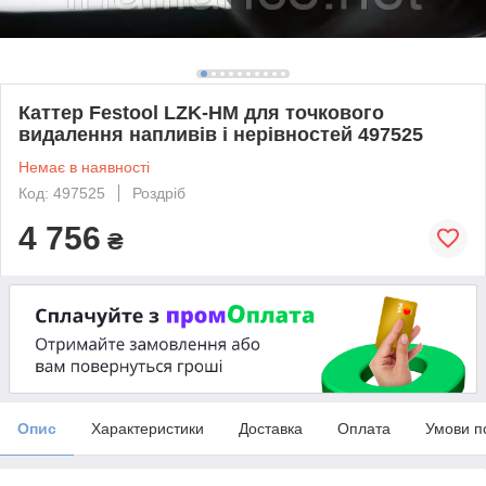
Каттер Festool LZK-HM для точкового
видалення напливів і нерівностей 497525
Немає в наявності
Код: 497525
Роздріб
4 756
₴
Опис
Характеристики
Доставка
Оплата
Умови п