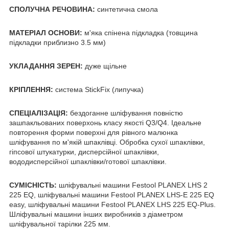
СПОЛУЧНА РЕЧОВИНА:
синтетична смола
МАТЕРІАЛ ОСНОВИ:
м'яка спінена підкладка (товщина
підкладки приблизно 3.5 мм)
УКЛАДАННЯ ЗЕРЕН:
дуже щільне
КРІПЛЕННЯ:
система StickFix (липучка)
СПЕЦІАЛІЗАЦІЯ:
бездоганне шліфування повністю
зашпакльованих поверхонь класу якості Q3/Q4. Ідеальне
повторення форми поверхні для рівного малюнка
шліфування по м'якій шпаклівці. Обробка сухої шпаклівки,
гіпсової штукатурки, дисперсійної шпаклівки,
вододисперсійної шпаклівки/готової шпаклівки.
СУМІСНІСТЬ:
шліфувальні машини Festool PLANEX LHS 2
225 EQ, шліфувальні машини Festool PLANEX LHS-E 225 EQ
easy, шліфувальні машини Festool PLANEX LHS 225 EQ-Plus.
Шліфувальні машини інших виробників з діаметром
шліфувальної тарілки 225 мм.