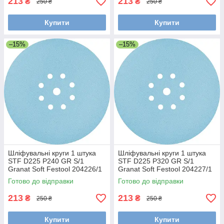
213
213
₴
₴
250 ₴
250 ₴
Купити
Купити
–15%
–15%
Шліфувальні круги 1 штука
Шліфувальні круги 1 штука
STF D225 P240 GR S/1
STF D225 P320 GR S/1
Granat Soft Festool 204226/1
Granat Soft Festool 204227/1
Готово до відправки
Готово до відправки
213
213
₴
₴
250 ₴
250 ₴
Купити
Купити