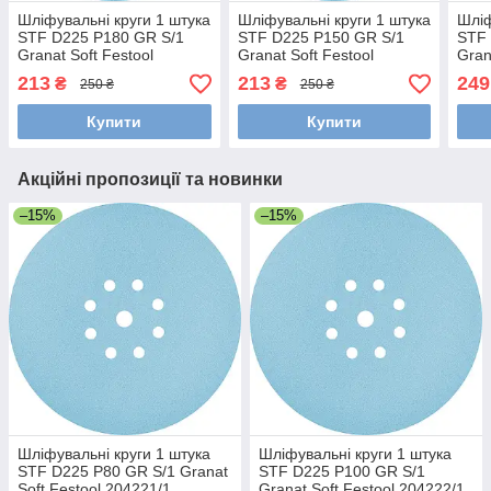
Шліфувальні круги 1 штука
Шліфувальні круги 1 штука
Шліф
STF D225 P180 GR S/1
STF D225 P150 GR S/1
STF 
Granat Soft Festool
Granat Soft Festool
Gran
204225/1
204224/1
2042
213
213
249
₴
₴
250 ₴
250 ₴
Купити
Купити
Акційні пропозиції та новинки
–15%
–15%
Шліфувальні круги 1 штука
Шліфувальні круги 1 штука
STF D225 P80 GR S/1 Granat
STF D225 P100 GR S/1
Soft Festool 204221/1
Granat Soft Festool 204222/1