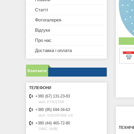
Статті
Фотогалерея
Відгуки
Про нас
Доставка і оплата
Контакти
+380 (67) 131-23-83
моб. KYIVSTAR
+380 (95) 694-34-63
моб. VODAFONE UA
+380 (44) 465-72-80
ТЕХНІЧ
ОФІС, КИЇВ