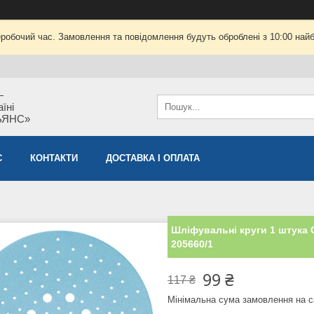
еробочий час. Замовлення та повідомлення будуть оброблені з 10:00 найб
—
їні
ЬЯНС»
С
КОНТАКТИ
ДОСТАВКА І ОПЛАТА
Шліфувальні круги 1 штука G
205660/1
99 ₴
117 ₴
Мінімальна сума замовлення на с