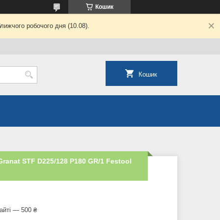
Кошик
лижчого робочого дня (10.08).
Кошик
ranat STF D225/128 P180 GR/1 Festool
айті — 500 ₴