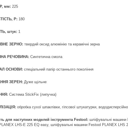
Р, мм:
225
ТІСТЬ, Р:
180
ТЬ, штук:
1
ВНЕ ЗЕРНО:
твердий оксид алюмінію та керамічні зерна
ЧНА РЕЧОВИНА:
Синтетична смола
АЛ ОСНОВИ:
спеціальний папір останнього покоління
ННЯ ЗЕРЕН:
Дуже щільне
ННЯ:
Система StickFix (липучка)
ЛІЗАЦІЯ:
обробка сухої шпаклівки, гіпсової штукатурки, вододисперсійно
ть для наступних моделей інструмента Festool:
шліфувальні машини 
 PLANEX LHS-E 225 EQ easy, шліфувальні машини Festool PLANEX LHS 2