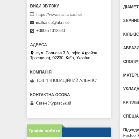
ДІАМЕТ
https://www.inalliance.net
ЗЕРНИС
inalliance@ukr.net
+380671312383
КІЛЬКІС
АБРАЗИ
вул. Польова 3-А, офіс 4 (район
Троєщина), 02230, Київ, Україна
СПОЛУ
МАТЕРІ
ТОВ "ІННОВАЦІЙНИЙ АЛЬЯНС"
УКЛАДА
КРІПЛЕ
Євген Журавський
СПЕЦІА
Підходи
Графік роботи
Festool