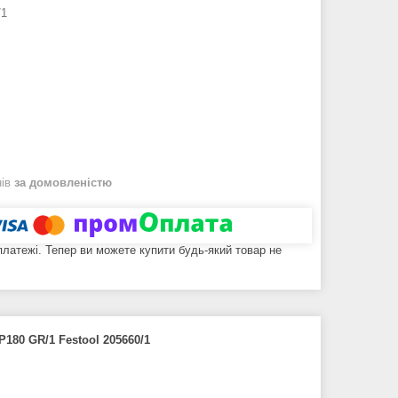
/1
нів
за домовленістю
 платежі. Тепер ви можете купити будь-який товар не
P180 GR/1 Festool 205660/1