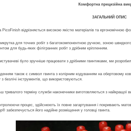
Комфортна прецизійна вик
ЗАГАЛЬНИЙ ОПИС
а PicoFinish відрізняється високою якістю матеріалів та ергономічною ф
викрутка для точних робіт з багатокомпонентною ручкою, зоною швидког
ентом для будь-яких філігранних робіт з дрібним кріпленням.
истувачеві було зручніше працювати з дрібними гвинтиками, ми розробил
денням також є символ гвинта з колірним кодуванням на обертовому ковп
 з безлічі інструментів, що використовуються.
ьш тривалого терміну служби наконечники виготовляються з найкращої ви
онтролюючи процес, здійснюють їх повне загартування і покривають мат
p® забезпечується його надійне розміщення у головці гвинта.