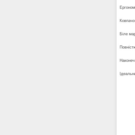
Ергоном
Ковпачо
Біле ма
Повніст
Наконеч
Ідеальн