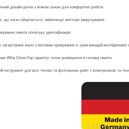
ічний дизайн ручки з м'якою зоною для комфортної роботи
к, що легко обертається, забезпечує миттєве закручування.
ркування гвинта полегшує ідентифікацію
ю загартоване жало з матовим хромування із хром-ванадій-молібденової 
ник Wiha ChromTop гарантує точне розміщення в головці гвинта
ий інструмент для всіх точних та філігранних робіт з електронікою та то