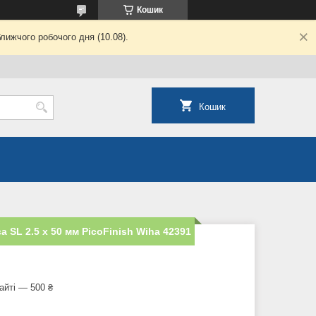
Кошик
лижчого робочого дня (10.08).
Кошик
а SL 2.5 х 50 мм PicoFinish Wiha 42391
айті — 500 ₴