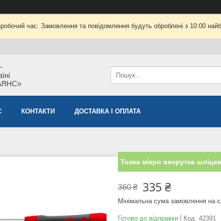
еробочий час. Замовлення та повідомлення будуть оброблені з 10:00 найб
—
їні
ЬЯНС»
С
КОНТАКТИ
ДОСТАВКА І ОПЛАТА
Тонка мікро викрутка шліцев
335 ₴
360 ₴
Мінімальна сума замовлення на с
Готово до відправки
Код:
42391