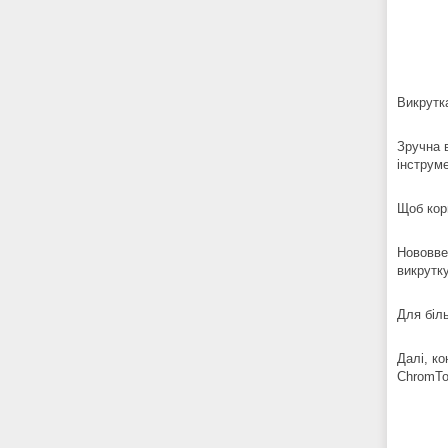
Викрутк
Зручна 
інструм
Щоб кор
Нововве
викрутку
Для біл
Далі, к
ChromTo