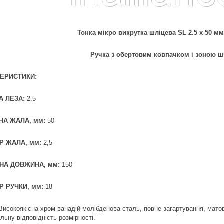
Тонка мікро викрутка шліцева SL 2.5 х 50 мм
Ручка з обертовим ковпачком і зоною ш
ЕРИСТИКИ:
 ЛЕЗА:
2.5
А ЖАЛА, мм:
50
Р ЖАЛА, мм:
2,5
НА ДОВЖИНА, мм:
150
Р РУЧКИ, мм:
18
Високоякісна хром-ванадій-молібденова сталь, повне загартування, мат
ьну відповідність розмірності.