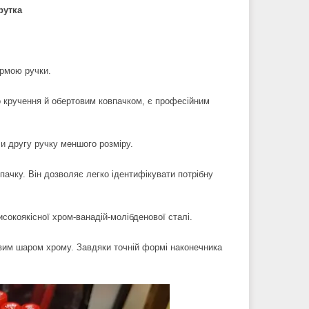
рутка
ормою ручки.
о кручення й обертовим ковпачком, є професійним
и другу ручку меншого розміру.
ачку. Він дозволяє легко ідентифікувати потрібну
сокоякісної хром-ванадій-молібденової сталі.
овим шаром хрому. Завдяки точній формі наконечника