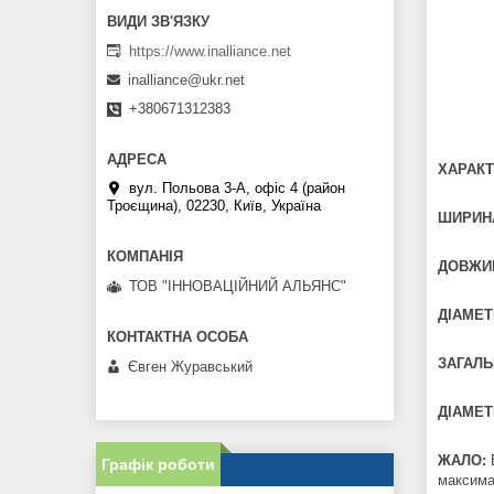
https://www.inalliance.net
inalliance@ukr.net
+380671312383
ХАРАКТ
вул. Польова 3-А, офіс 4 (район
Троєщина), 02230, Київ, Україна
ШИРИНА
ДОВЖИН
ТОВ "ІННОВАЦІЙНИЙ АЛЬЯНС"
ДІАМЕТ
ЗАГАЛЬ
Євген Журавський
ДІАМЕТ
ЖАЛО:
Графік роботи
максимал