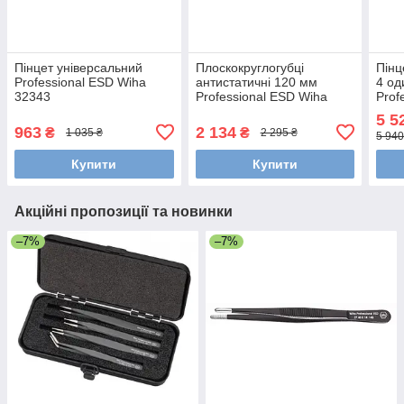
Пінцет універсальний
Плоскокруглогубці
Пінц
Professional ESD Wiha
антистатичні 120 мм
4 од
32343
Professional ESD Wiha
Prof
26802
323
5 5
963
2 134
₴
₴
1 035 ₴
2 295 ₴
5 940
Купити
Купити
Акційні пропозиції та новинки
–7%
–7%