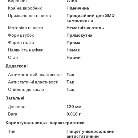
Виробник
Wiha
Країна виробник
Німеччина
Призначення пінцета
Прецизійний для SMD
компонентів
Матеріал пінцета
Немагнітна сталь
Форма губок
Прямокутна
Форма голки
Пряма
Наявність насічки
Немає
Стан
Новий
Додаткові
Антимагнітний властивості
Так
Антистатичні властивості
Так
Стійкість до кислот
Так
Загальні
Довжина
120 мм
Вага
0.018 г
Користувальницькі характеристики
Тип
Пінцет універсальний
антистатичний