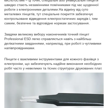
кислотостійкі – ці точні, спеціальні або універсальні пінцети
швидко стають незамінними помічниками під час щоденної
роботи з електронними деталями.На відміну від суто
металевих пінцетів, тут спеціальне покриття забезпечує
контрольоване відведення електростатичних зарядів і, тим
самим, безпечне та відповідне нормам застосування.
Завдяки великому вибору наконечників точний пінцет
Professional ESD легко справляється навіть з найбільш
делікатними завданнями, наприклад, при роботі з чутливими
напівпровідниками.
Пінцети є важливими інструментами для кожного фахівця з
електроніки, що забезпечують надійне виконання необхідних
робіт часто у невеликих та тісних структурах друкованих плат.