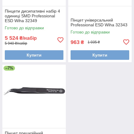
Пінцети дисипативні набір 4
одиниці SMD Professional
Пінцет універсальний
ESD Wiha 32349
Professional ESD Wiha 32343
Готово до відправки
Готово до відправки
5 524
₴/набір
963
₴
1 035 ₴
5 940 ₴/набір
Купити
Купити
–7%
Пінцет прецизійний