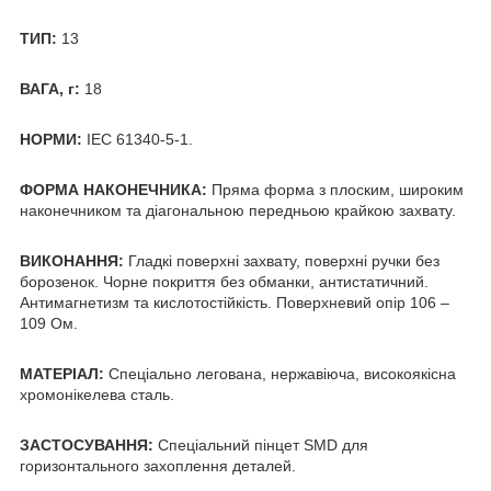
ТИП:
13
ВАГА, г:
18
НОРМИ:
IEC 61340-5-1.
ФОРМА НАКОНЕЧНИКА:
Пряма форма з плоским, широким
наконечником та діагональною передньою крайкою захвату.
ВИКОНАННЯ:
Гладкі поверхні захвату, поверхні ручки без
борозенок. Чорне покриття без обманки, антистатичний.
Антимагнетизм та кислотостійкість. Поверхневий опір 106 –
109 Ом.
МАТЕРІАЛ:
Спеціально легована, нержавіюча, високоякісна
хромонікелева сталь.
ЗАСТОСУВАННЯ:
Спеціальний пінцет SMD для
горизонтального захоплення деталей.