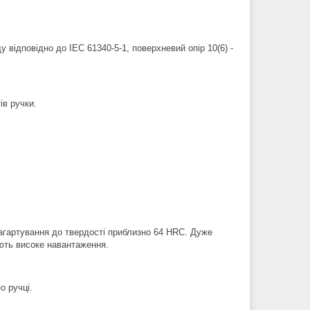
 відповідно до IEC 61340-5-1, поверхневий опір 10(6) -
ів ручки.
загартування до твердості приблизно 64 HRC. Дуже
ють високе навантаження.
о ручці.