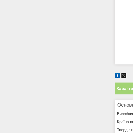
Характ
Основ
Виробни
Країна в
Твердіст