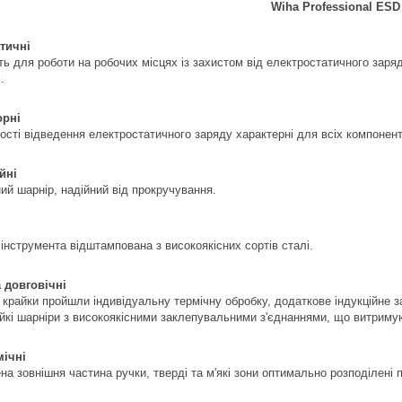
Wiha Professional ESD
тичні
ь для роботи на робочих місцях із захистом від електростатичного заряду
.
орні
ості відведення електростатичного заряду характерні для всіх компонент
йні
ий шарнір, надійний від прокручування.
інструмента відштампована з високоякісних сортів сталі.
а довговічні
і крайки пройшли індивідуальну термічну обробку, додаткове індукційне 
ійкі шарніри з високоякісними заклепувальними з'єднаннями, що витриму
ічні
а зовнішня частина ручки, тверді та м'які зони оптимально розподілені п