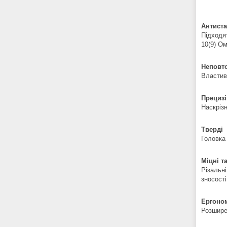
Антиста
Підходят
10(9) Ом
Неповт
Властив
Прецизі
Наскрізн
Тверді
Головка 
Міцні т
Різальн
зносост
Ергоном
Розширен