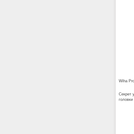
Wiha Pro
Секрет у
головки 