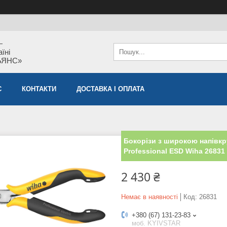
—
їні
ЬЯНС»
С
КОНТАКТИ
ДОСТАВКА І ОПЛАТА
Бокорізи з широкою напівкр
Professional ESD Wiha 26831
2 430 ₴
Немає в наявності
Код:
26831
+380 (67) 131-23-83
моб. KYIVSTAR