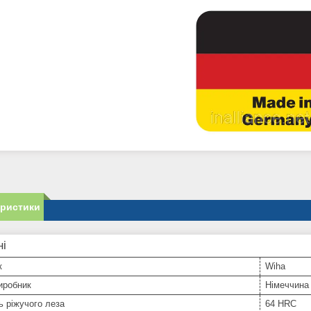
еристики
ні
к
Wiha
иробник
Німеччина
ь ріжучого леза
64 HRC