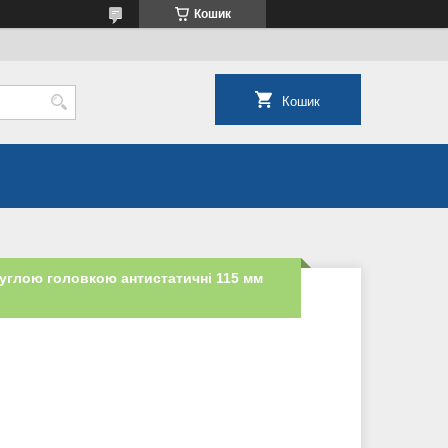
Кошик
Кошик
углою головкою антистатичні 115 мм