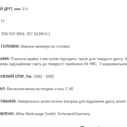
Й ДРІТ, мм:
0.4
77
:
DIN ISO 9654. IEC 61340-5-1
 ГОЛОВКИ:
Широка напівкругла головка.
АННЯ:
Різальна крайка з виступом підходить також для твердого дроту. 
вому індукційному гарту до твердості приблизно 64 HRC. З відкривальн
НЕВИЙ ОПІР, Ом:
10(6) - 10(9)
АЛ:
Високолегована вуглецева сталь C 60
УВАННЯ:
Універсальні антистатичні бокорізи для відрізання дроту різної
ОВЛЕНО:
Wiha Werkzeuge GmbH, Schonach/Germany