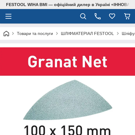
FESTOOL WIHA BMI — офіційний дилер в Україні «ІННОВА
Товари та послуги
ШЛІФМАТЕРІАЛ FESTOOL
Шліфув