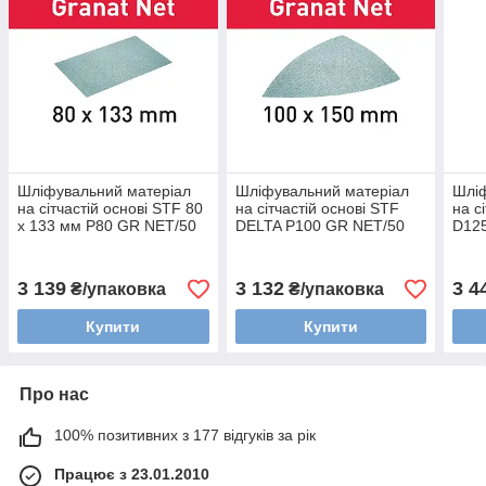
Шліфувальний матеріал
Шліфувальний матеріал
Шліф
на сітчастій основі STF 80
на сітчастій основі STF
на с
x 133 мм P80 GR NET/50
DELTA P100 GR NET/50
D12
Festool 203285
Festool 203321
Fest
3 139
3 132
3 4
₴/упаковка
₴/упаковка
Купити
Купити
Про нас
100% позитивних з 177 відгуків за рік
Працює з 23.01.2010