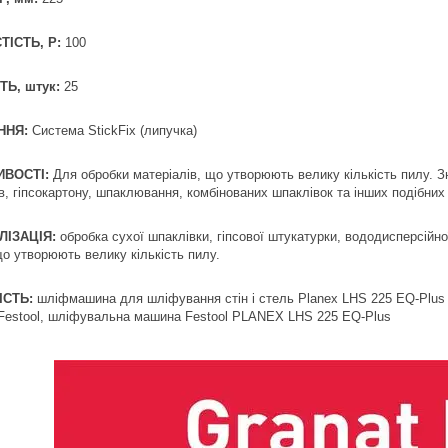
ТІСТЬ, Р:
100
ТЬ, штук:
25
ННЯ:
Система StickFix (липучка)
ВОСТІ:
Для обробки матеріалів, що утворюють велику кількість пилу. Зн
в, гіпсокартону, шпаклювання, комбінованих шпаклівок та інших подібних
ЛІЗАЦІЯ:
обробка сухої шпаклівки, гіпсової штукатурки, вододисперсійно
що утворюють велику кількість пилу.
ІСТЬ:
шліфмашина для шліфування стін і стель Planex LHS 225 EQ-Plus 
Festool, шліфувальна машина Festool PLANEX LHS 225 EQ-Plus