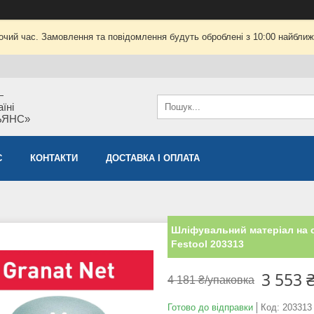
очий час. Замовлення та повідомлення будуть оброблені з 10:00 найближч
—
їні
ЬЯНС»
С
КОНТАКТИ
ДОСТАВКА І ОПЛАТА
Шліфувальний матеріал на с
Festool 203313
3 553 
4 181 ₴/упаковка
Готово до відправки
Код:
203313