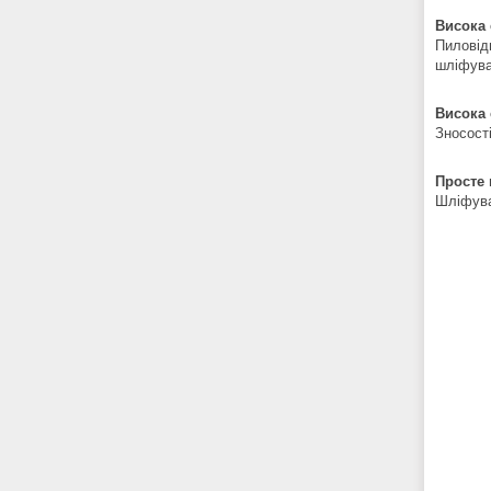
Висока 
Пиловід
шліфува
Висока 
Зносості
Просте
Шліфува