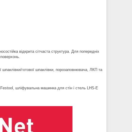
осостійка відкрита сітчаста структура. Для попередніх
 поверхонь.
ї шпаклівки/готової шпаклівки, порозаповнювача, ЛКП та
Festool, шліфувальна машинка для стін і стель LHS-E