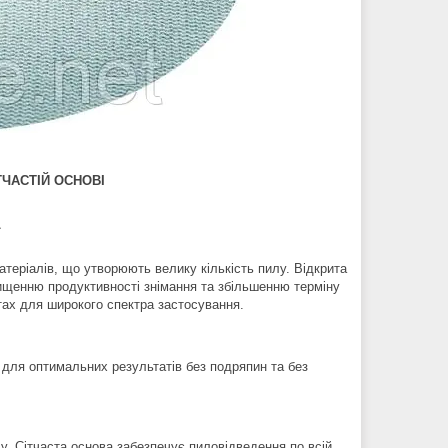
ТЧАСТІЙ ОСНОВІ
L
атеріалів, що утворюють велику кількість пилу. Відкрита
вищенню продуктивності знімання та збільшенню терміну
тах для широкого спектра застосування.
– для оптимальних результатів без подряпин та без
у. Сітчаста основа забезпечує пиловідведення по всій