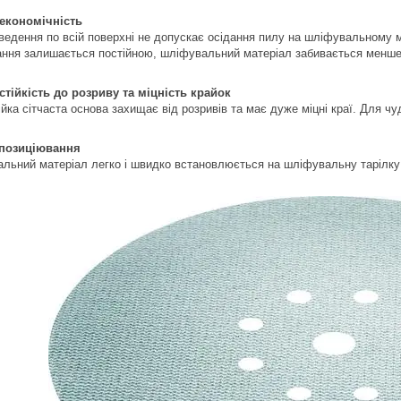
економічність
ведення по всій поверхні не допускає осідання пилу на шліфувальному м
ння залишається постійною, шліфувальний матеріал забивається менше 
стійкість до розриву та міцність крайок
йка сітчаста основа захищає від розривів та має дуже міцні краї. Для чу
 позиціювання
льний матеріал легко і швидко встановлюється на шліфувальну тарілку 