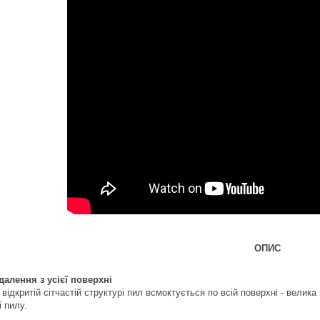
ОПИС
алення з усієї поверхні
відкритій сітчастій структурі пил всмоктується по всій поверхні - велика
і пилу.