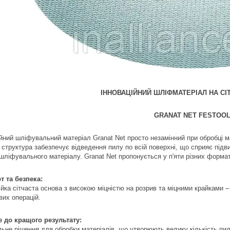
ІННОВАЦІЙНИЙ ШЛІФМАТЕРІАЛ НА СІ
GRANAT NET FESTOO
ійний шліфувальний матеріал Granat Net просто незамінний при обробці м
а структура забезпечує відведення пилу по всій поверхні, що сприяє під
шліфувального матеріалу. Granat Net пропонується у п'яти різних форма
 та безпека:
ійка сітчаста основа з високою міцністю на розрив та міцними крайками 
вих операцій.
до кращого результату:
ьне рішення для обробки матеріалів, що утворюють велику кількість пил