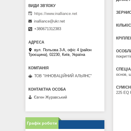
ЗЕРНИС
https://www.inalliance.net
inalliance@ukr.net
КІЛЬКІС
+380671312383
КРІПЛЕ
вул. Польова 3-А, офіс 4 (район
ОСОБЛИ
Троєщина), 02230, Київ, Україна
покритті
СПЕЦІА
основ, 
ТОВ "ІННОВАЦІЙНИЙ АЛЬЯНС"
СУМІСН
225 EQ 
Євген Журавський
Графік роботи