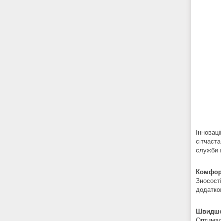
Інновац
сітчаст
служби 
Комфорт
Зносост
додатко
Швидше 
Оптимал