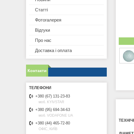
Статті
Фотогалерея
Відгуки
Про нас
Доставка і оплата
Контакти
+380 (67) 131-23-83
моб. KYIVSTAR
+380 (95) 694-34-63
моб. VODAFONE UA
ТЕХНІЧ
+380 (44) 465-72-80
ОФІС, КИЇВ
ДІАМЕТ