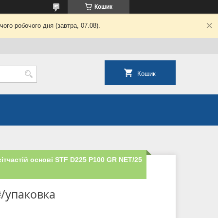
Кошик
ого робочого дня (завтра, 07.08).
Кошик
ітчастій основі STF D225 P100 GR NET/25
₴/упаковка