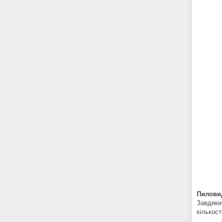
Пиловид
Завдяки 
кількост