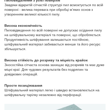
Пиловидалення з усієї поверхні
Завдяки відкритій сітчастій структурі пил всмоктується по всій
поверхні - велика перевага при обробці м'яких основ з
утворенням великої кількості пилу.
Висока економічність
Пиловідведення по всій поверхні не допускає осідання пилу
на шліфувальному матеріалі та поверхні, що обробляється.
Продуктивність шліфування залишається постійною,
шліфувальний матеріал забивається менше та його ресурс
збільшується.
Висока стійкість до розриву та міцність крайок
Зносостійка сітчаста основа захищає від розривів та має дуже
міцні краї. Для чудових результатів без подряпин та
довідкових операцій.
Просте позиціювання
Шліфувальний матеріал легко і швидко встановлюється на
шліфувальну тарілку незалежно від перфорації.