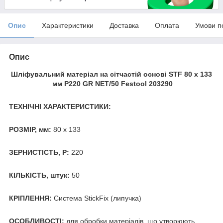
Опис
Характеристики
Доставка
Оплата
Умови п
Опис
Шліфувальний матеріал на сітчастій основі STF 80 x 133
мм P220 GR NET/50 Festool 203290
ТЕХНІЧНІ ХАРАКТЕРИСТИКИ:
РОЗМІР, мм:
80 х 133
ЗЕРНИСТІСТЬ, Р:
220
КІЛЬКІСТЬ, штук:
50
КРІПЛЕННЯ:
Система StickFix (липучка)
ОСОБЛИВОСТІ:
для обробки матеріалів, що утворюють