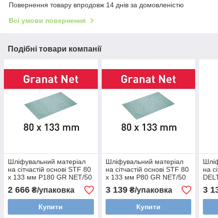
Повернення товару впродовж 14 днів за домовленістю
Всі умови повернення
Подібні товари компанії
Шліфувальний матеріал
Шліфувальний матеріал
Шліф
на сітчастій основі STF 80
на сітчастій основі STF 80
на с
x 133 мм P180 GR NET/50
x 133 мм P80 GR NET/50
DEL
Festool 203289
Festool 203285
Fest
2 666
3 139
3 1
₴/упаковка
₴/упаковка
Купити
Купити