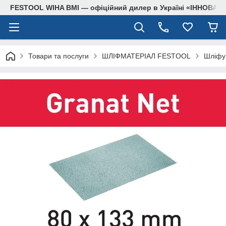
FESTOOL WIHA BMI — офіційний дилер в Україні «ІННОВА
Товари та послуги
ШЛІФМАТЕРІАЛ FESTOOL
Шліфув