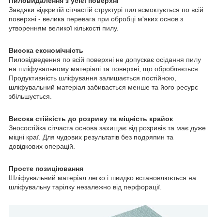
Пиловидалення з усієї поверхні
Завдяки відкритій сітчастій структурі пил всмоктується по всій
поверхні - велика перевага при обробці м'яких основ з
утворенням великої кількості пилу.
Висока економічність
Пиловідведення по всій поверхні не допускає осідання пилу
на шліфувальному матеріалі та поверхні, що обробляється.
Продуктивність шліфування залишається постійною,
шліфувальний матеріал забивається менше та його ресурс
збільшується.
Висока стійкість до розриву та міцність крайок
Зносостійка сітчаста основа захищає від розривів та має дуже
міцні краї. Для чудових результатів без подряпин та
довідкових операцій.
Просте позиціювання
Шліфувальний матеріал легко і швидко встановлюється на
шліфувальну тарілку незалежно від перфорації.