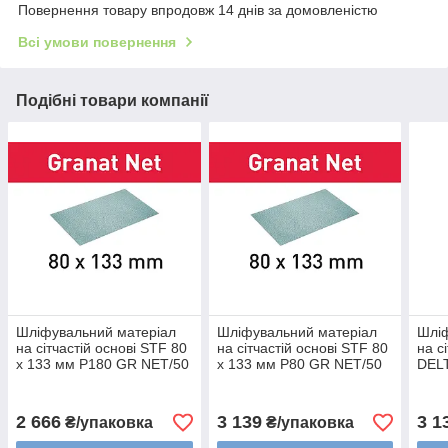
Повернення товару впродовж 14 днів за домовленістю
Всі умови повернення
Подібні товари компанії
Шліфувальний матеріал
Шліфувальний матеріал
Шліф
на сітчастій основі STF 80
на сітчастій основі STF 80
на с
x 133 мм P180 GR NET/50
x 133 мм P80 GR NET/50
DEL
Festool 203289
Festool 203285
Fest
2 666
3 139
3 1
₴/упаковка
₴/упаковка