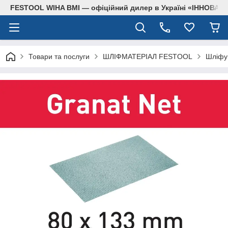
FESTOOL WIHA BMI — офіційний дилер в Україні «ІННОВА
Товари та послуги
ШЛІФМАТЕРІАЛ FESTOOL
Шліфув