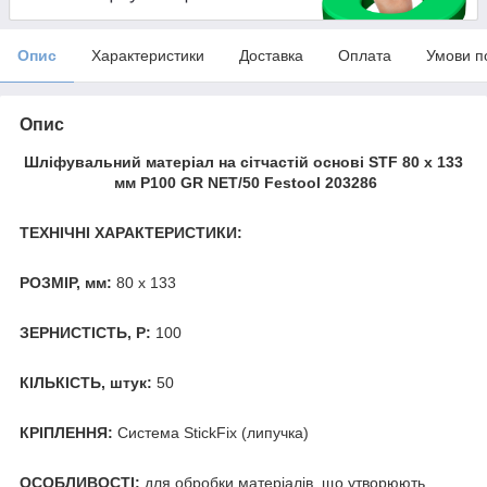
Опис
Характеристики
Доставка
Оплата
Умови п
Опис
Шліфувальний матеріал на сітчастій основі STF 80 x 133
мм P100 GR NET/50 Festool 203286
ТЕХНІЧНІ ХАРАКТЕРИСТИКИ:
РОЗМІР, мм:
80 х 133
ЗЕРНИСТІСТЬ, Р:
100
КІЛЬКІСТЬ, штук:
50
КРІПЛЕННЯ:
Система StickFix (липучка)
ОСОБЛИВОСТІ:
для обробки матеріалів, що утворюють