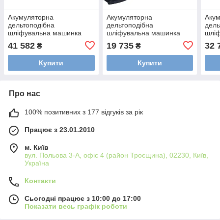
Акумуляторна
Акумуляторна
Аку
дельтоподібна
дельтоподібна
дель
шліфувальна машинка
шліфувальна машинка
шлі
DTSC 400 3.0 I-Set Festool
DTSC 400-Basic Festool
DTSC
41 582
19 735
32 
₴
₴
578138
577507
Fest
Купити
Купити
Про нас
100% позитивних з 177 відгуків за рік
Працює з 23.01.2010
м. Київ
вул. Польова 3-А, офіс 4 (район Троєщина), 02230, Київ,
Україна
Контакти
Сьогодні працює з 10:00 до 17:00
Показати весь графік роботи