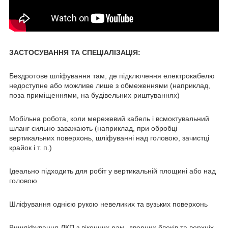
ЗАСТОСУВАННЯ ТА СПЕЦІАЛІЗАЦІЯ:
Бездротове шліфування там, де підключення електрокабелю
недоступне або можливе лише з обмеженнями (наприклад,
поза приміщеннями, на будівельних риштуваннях)
Мобільна робота, коли мережевий кабель і всмоктувальний
шланг сильно заважають (наприклад, при обробці
вертикальних поверхонь, шліфуванні над головою, зачистці
крайок і т. п.)
Ідеально підходить для робіт у вертикальній площині або над
головою
Шліфування однією рукою невеликих та вузьких поверхонь
Вишліфування ЛКП з віконних рам, дверних блоків та верхніх