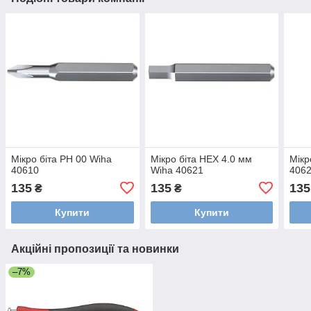
Мікро біта РН 00 Wiha
Мікро біта HEX 4.0 мм
Мікр
40610
Wiha 40621
406
135
135
135
₴
₴
Купити
Купити
Акційні пропозиції та новинки
–7%