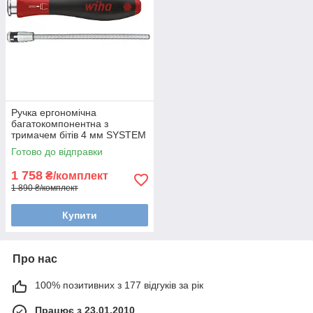
Ручка ергономічна
багатокомпонентна з
тримачем бітів 4 мм SYSTEM
4 SoftFinish-telescopic Wiha
Готово до відправки
30374
1 758
₴/комплект
1 890 ₴/комплект
Купити
Про нас
100% позитивних з 177 відгуків за рік
Працює з 23.01.2010