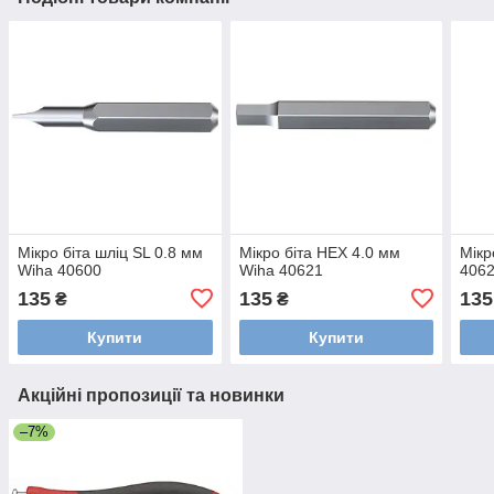
Мікро біта шліц SL 0.8 мм
Мікро біта HEX 4.0 мм
Мікр
Wiha 40600
Wiha 40621
406
135
135
135
₴
₴
Купити
Купити
Акційні пропозиції та новинки
–7%