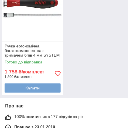
Ручка ергономічна
багатокомпонентна з
тримачем бітів 4 мм SYSTEM
4 SoftFinish-telescopic Wiha
Готово до відправки
30374
1 758
₴/комплект
1 890 ₴/комплект
Купити
Про нас
100% позитивних з 177 відгуків за рік
Працює з 23.01.2010