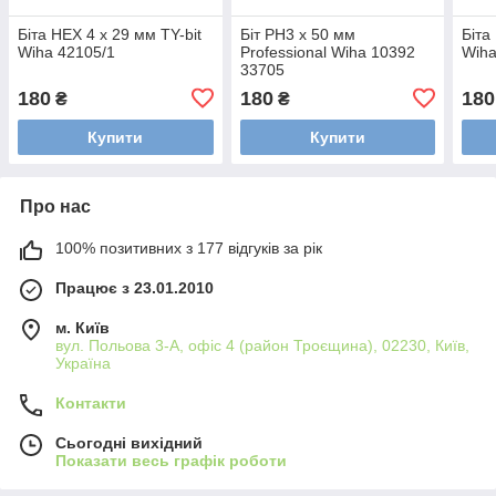
Біта HEX 4 х 29 мм TY-bit
Біт PH3 х 50 мм
Біта
Wiha 42105/1
Professional Wiha 10392
Wiha
33705
180
180
180
₴
₴
Купити
Купити
Про нас
100% позитивних з 177 відгуків за рік
Працює з 23.01.2010
м. Київ
вул. Польова 3-А, офіс 4 (район Троєщина), 02230, Київ,
Україна
Контакти
Сьогодні вихідний
Показати весь графік роботи