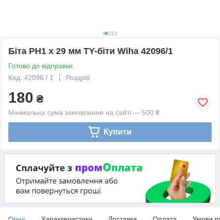
Біта PH1 х 29 мм TY-біти Wiha 42096/1
Готово до відправки
Код: 42096 / 1
Роздріб
180
₴
Мінімальна сума замовлення на сайті — 500 ₴
Купити
Опис
Характеристики
Доставка
Оплата
Умови п