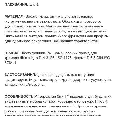
ПАКУВАННЯ, шт:
1
МАТЕРІАЛ:
Високоякісна, оптимально загартована,
інструментальна легована сталь. Оболонка з прозорого,
ударостійкого пластику. Максимальна зона скручування –
оптимізовано та адаптовано для будь-якої вихідної частини.
Виконаний за методом прецизійного фрезерування профіль
для ідеального прилягання і найкращих характеристик.
ПРИВІД:
Шестигранник 1/4", комбінований привід для
тримача бітів згідно DIN 3126, ISO 1173, форма D 6,3 DIN ISO
8764-1
ЗАСТОСУВАННЯ:
Ідеально підходить для потужних
шурупокрутів, імпульсних шурупокрутів, ударних шурупокрутів
та ударних гайковертів.
ОСОБЛИВОСТІ:
Універсальні біти TY підходять для будь-яких
видів гвинтів з Y-образної або T-образною головкою. Плюс 4
мм довжини - додаткова зона досяжності. Проста та зручна
робота при заміні біта. Двокомпонентна конструкція -