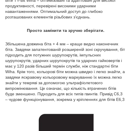
Біти TY-Bit Wiha – оптимізовані та адаптовані для високої
продуктивності, перевірені високими ударними
навантаженнями. Оптимальний доступ до глибоко
розташованих елементів різьбових з'єднань.
Просто замінити та зручно зберігати.
Збільшена довжина біта + 4 мм – краще видно наконечник
біта. Завдяки запатентованій розширеній зоні скручування, біт
підходить для потужних шурупокрутів, імпульсних
шурупокрутів, ударних шурупокрутів та ударних гайковертів і
має у 120 разів більший термін служби, ніж стандартні біти
Wiha. Крім того, кольорові біти можна швидко і легко знайти, а
завдяки яскравому кольоровому маркуванню їх можна легко
знайти у темряві за допомогою ультрафіолетового
випромінювання. Це означає, що кількість втрачених бітів
буде зменшено. Підходить для всіх типів гвинтів. Привід C6,3
– чудове функціонування, зокрема у кріпленнях для бітів E6,3