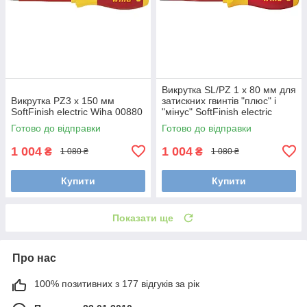
Викрутка SL/PZ 1 х 80 мм для
Викрутка PZ3 х 150 мм
затискних гвинтів "плюс" і
SoftFinish electric Wiha 00880
"мінус" SoftFinish electric
slimFix Xeno Wiha 36329
Готово до відправки
Готово до відправки
1 004
1 004
₴
₴
1 080 ₴
1 080 ₴
Купити
Купити
Показати ще
Про нас
100% позитивних з 177 відгуків за рік