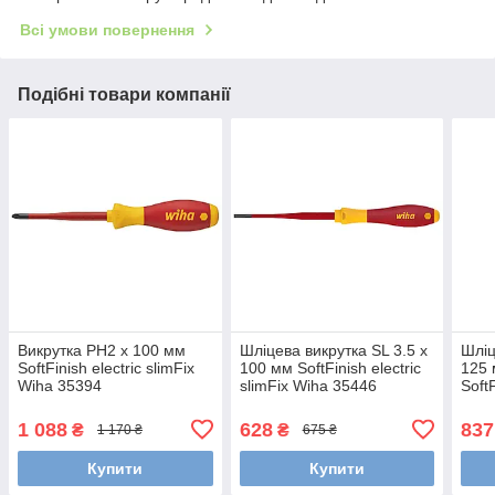
Всі умови повернення
Подібні товари компанії
Викрутка PH2 х 100 мм
Шліцева викрутка SL 3.5 x
Шліц
SoftFinish electric slimFix
100 мм SoftFinish electric
125 
Wiha 35394
slimFix Wiha 35446
Soft
1 088
628
837
₴
₴
1 170 ₴
675 ₴
Купити
Купити