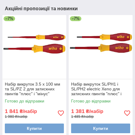
Акційні пропозиції та новинки
–7%
–7%
Набір викруток 3.5 x 100 мм
Набір викруток SL/PH1 і
та SL/PZ 2 для затискних
SL/PH2 electric Xeno для
гвинтів "плюс" і "мінус"
затискних гвинтів "плюс" і
SoftFinish electric slimFixWiha
"мінус" SoftFinish Wiha 32281
Готово до відправки
Готово до відправки
36333
1 841
1 381
₴/набір
₴/набір
1 980 ₴/набір
1 485 ₴/набір
Купити
Купити