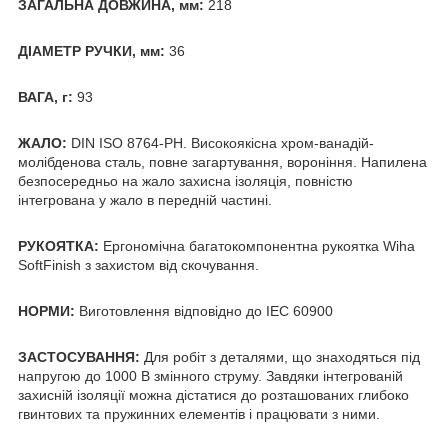
ЗАГАЛЬНА ДОВЖИНА, мм:
218
ДІАМЕТР РУЧКИ, мм:
36
ВАГА, г:
93
ЖАЛО:
DIN ISO 8764-PH. Високоякісна хром-ванадій-
молібденова сталь, повне загартування, вороніння. Напилена
безпосередньо на жало захисна ізоляція, повністю
інтегрована у жало в передній частині.
РУКОЯТКА:
Ергономічна багатокомпонентна рукоятка Wiha
SoftFinish з захистом від скочування.
НОРМИ:
Виготовлення відповідно до IEC 60900
ЗАСТОСУВАННЯ:
Для робіт з деталями, що знаходяться під
напругою до 1000 В змінного струму. Завдяки інтегрованій
захисній ізоляції можна дістатися до розташованих глибоко
гвинтових та пружинних елементів і працювати з ними.