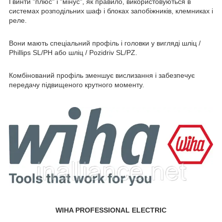
Гвинти "плюс" і "мінус", як правило, використовуються в
системах розподільних шаф і блоках запобіжників, клемниках і
реле.
Вони мають спеціальний профіль і головки у вигляді шліц /
Phillips SL/PH або шліц / Pozidriv SL/PZ.
Комбінований профіль зменшує вислизання і забезпечує
передачу підвищеного крутного моменту.
WIHA PROFESSIONAL ELECTRIC