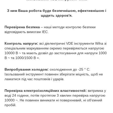
З ним Ваша робота буде безпечнішою, ефективнішою і
щадить здоров'я.
Перевірена безпека
– наші методи контролю безпеки
відповідають вимогам IEC.
Контроль напруги:
всі діелектричні VDE інструменти Wiha зі
спеціальним маркуванням окремо перевіряються напругою
10000 В ~ та мають дозвіл до застосування для напруги 1000
В ~ та 1000/1500 В =.
Випробування холодом:
охолодження до -25 ° C.
Ізольований інструмент повинен зберігати міцність, щоб не
ламатися під час поштовхів і ударів.
Перевірка електроізоляційних властивостей:
витримка у
воді 24 години, потім протягом 3 хвилин перевірка напругою
10000 ~. Не повинен виникати ні поверхневий, ні об'ємний
пробій.