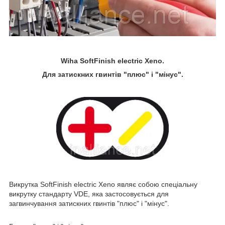
Wiha SoftFinish electric Xeno.
Для затискних гвинтів "плюс" і "мінус".
Викрутка SoftFinish electric Xeno являє собою спеціальну
викрутку стандарту VDE, яка застосовується для
загвинчування затискних гвинтів "плюс" і "мінус".