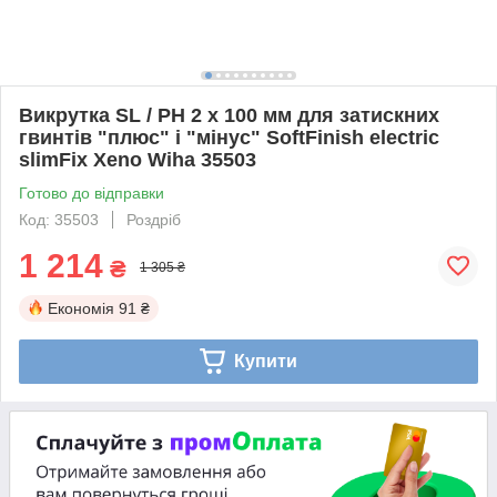
Викрутка SL / PH 2 х 100 мм для затискних
гвинтів "плюс" і "мінус" SoftFinish electric
slimFix Xeno Wiha 35503
Готово до відправки
Код: 35503
Роздріб
1 214
₴
1 305 ₴
Економія
91 ₴
Купити