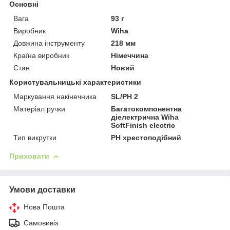
Основні
Вага
93 г
Виробник
Wiha
Довжина інструменту
218 мм
Країна виробник
Німеччина
Стан
Новий
Користувальницькі характеристики
Маркування накінечника
SL/PH 2
Матеріал ручки
Багатокомпонентна
діелектрична Wiha
SoftFinish electric
Тип викрутки
PH хрестоподібний
Приховати
Умови доставки
Нова Пошта
Самовивіз