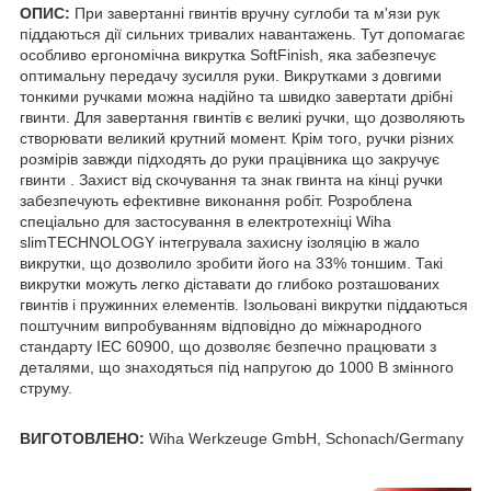
ОПИС:
При завертанні гвинтів вручну суглоби та м'язи рук
піддаються дії сильних тривалих навантажень. Тут допомагає
особливо ергономічна викрутка SoftFinish, яка забезпечує
оптимальну передачу зусилля руки. Викрутками з довгими
тонкими ручками можна надійно та швидко завертати дрібні
гвинти. Для завертання гвинтів є великі ручки, що дозволяють
створювати великий крутний момент. Крім того, ручки різних
розмірів завжди підходять до руки працівника що закручує
гвинти . Захист від скочування та знак гвинта на кінці ручки
забезпечують ефективне виконання робіт. Розроблена
спеціально для застосування в електротехніці Wiha
slimTECHNOLOGY інтегрувала захисну ізоляцію в жало
викрутки, що дозволило зробити його на 33% тоншим. Такі
викрутки можуть легко діставати до глибоко розташованих
гвинтів і пружинних елементів. Ізольовані викрутки піддаються
поштучним випробуванням відповідно до міжнародного
стандарту IEC 60900, що дозволяє безпечно працювати з
деталями, що знаходяться під напругою до 1000 В змінного
струму.
ВИГОТОВЛЕНО:
Wiha Werkzeuge GmbH, Schonach/Germany