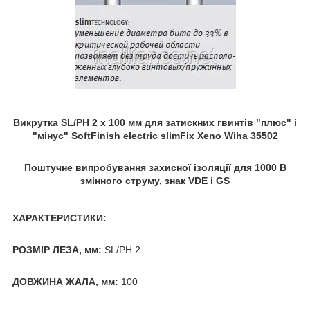
Викрутка SL/PH 2 х 100 мм для затискних гвинтів "плюс" і
"мінус" SoftFinish electric slimFix Xeno Wiha 35502
Поштучне випробування захисної ізоляції для 1000 В
змінного струму, знак VDE і GS
ХАРАКТЕРИСТИКИ:
РОЗМІР ЛЕЗА, мм:
SL/PH 2
ДОВЖИНА ЖАЛА, мм:
100