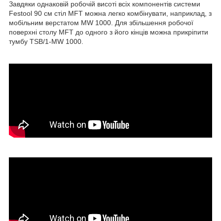
Завдяки однаковій робочій висоті всіх компонентів системи
Festool 90 см стіл MFT можна легко комбінувати, наприклад, з
мобільним верстатом MW 1000. Для збільшення робочої
поверхні столу MFT до одного з його кінців можна прикріпити
тумбу TSB/1-MW 1000.