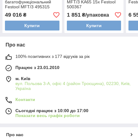
багатофункціональний
MFT/3 KA65 15x Festool
Fest
Festool MFT/3 495315
500367
49 016
1 851
6 5
₴
₴/упаковка
Купити
Купити
Про нас
100% позитивних з 177 відгуків за рік
Працює з 23.01.2010
м. Київ
вул. Польова 3-А, офіс 4 (район Троєщина), 02230, Київ,
Україна
Контакти
Сьогодні працює з 10:00 до 17:00
Показати весь графік роботи
Про нас