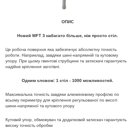
ОПИС
Новий MFT 3 набагато більше, ніж просто стіл.
Це робоча поверхня яка забезпечує абсолютну точність
роботи. Наприклад, завдяки шині-напрямній та кутовому
упору. При цьому гвинтові струбцини та затискачі гарантують
надійне кріплення заготівлі.
Одним словом: 1 стіл - 1000 можливостей.
Максимальна точність завдяки алюмінієвому профілю по
всьому периметру для кріплення регульованої по висоті
шини-напрямної та кутового упору
Кутовий упор, обмежувач та додатковий затискач гарантують
високу точність обробки