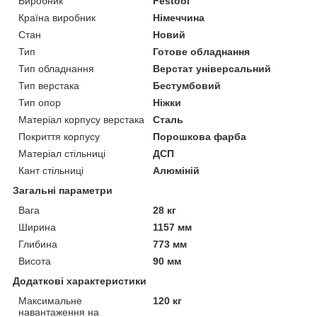
Виробник
Festool
Країна виробник
Німеччина
Стан
Новий
Тип
Готове обладнання
Тип обладнання
Верстат універсальний
Тип верстака
Бестумбовий
Тип опор
Ніжки
Матеріал корпусу верстака
Сталь
Покриття корпусу
Порошкова фарба
Матеріал стільниці
ДСП
Кант стільниці
Алюміній
Загальні параметри
Вага
28 кг
Ширина
1157 мм
Глибина
773 мм
Висота
90 мм
Додаткові характеристики
Максимальне
120 кг
навантаження на