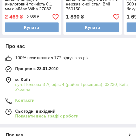
аналоговий точність 0.1
нержавіючої сталі BMI
500 
мм dialMax Wiha 27082
760150
боку
963
2 469
1 890
1 6
₴
₴
2 655 ₴
Купити
Купити
Про нас
100% позитивних з 177 відгуків за рік
Працює з 23.01.2010
м. Київ
вул. Польова 3-А, офіс 4 (район Троєщина), 02230, Київ,
Україна
Контакти
Сьогодні вихідний
Показати весь графік роботи
Про нас