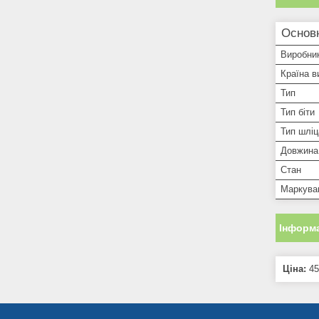
Основ
Виробни
Країна в
Тип
Тип біти
Тип шліц
Довжина
Стан
Маркуван
Інформа
Ціна:
45