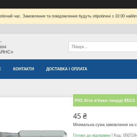
робочий час. Замовлення та повідомлення будуть оброблені з 10:00 найбли
—
їні
ЬЯНС»
С
КОНТАКТИ
ДОСТАВКА І ОПЛАТА
PH1 біти в'язко-тверді 851/1
45 ₴
Мінімальна сума замовлення на с
Готово до відправки
Код:
050724