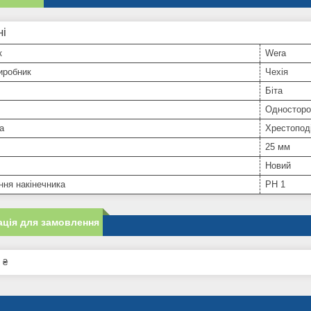
ні
к
Wera
иробник
Чехія
Біта
Односторо
а
Хрестопод
25 мм
Новий
ня накінечника
PH 1
ція для замовлення
 ₴