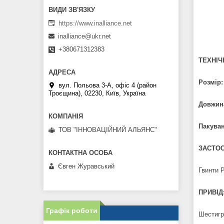
https://www.inalliance.net
inalliance@ukr.net
+380671312383
ТЕХНІЧН
Розмір
вул. Польова 3-А, офіс 4 (район
Троєщина), 02230, Київ, Україна
Довжин
Пакуван
ТОВ "ІННОВАЦІЙНИЙ АЛЬЯНС"
ЗАСТОС
Євген Журавський
Гвинти P
ПРИВІД
Графік роботи
Шестигр