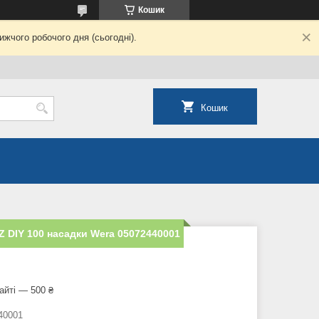
Кошик
жчого робочого дня (сьогодні).
Кошик
 Z DIY 100 насадки Wera 05072440001
айті — 500 ₴
40001