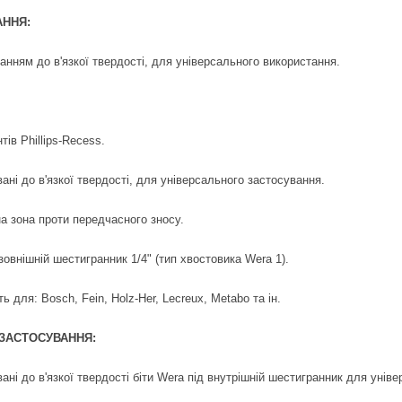
ННЯ:
анням до в'язкої твердості, для універсального використання.
тів Phillips-Recess.
ані до в'язкої твердості, для універсального застосування.
на зона проти передчасного зносу.
зовнішній шестигранник 1/4" (тип хвостовика Wera 1).
ь для: Bosch, Fein, Holz-Her, Lecreux, Metabo та ін.
 ЗАСТОСУВАННЯ:
ані до в'язкої твердості біти Wera під внутрішній шестигранник для унів