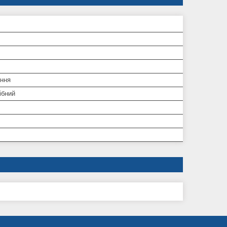
ння
ібний