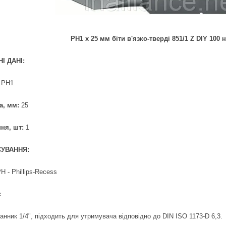
PH1 х 25 мм біти в'язко-тверді 851/1 Z DIY 100
І ДАНІ:
:
PH1
а, мм:
25
ня, шт:
1
УВАННЯ:
H - Phillips-Recess
:
анник 1/4", підходить для утримувача відповідно до DIN ISO 1173-D 6,3.