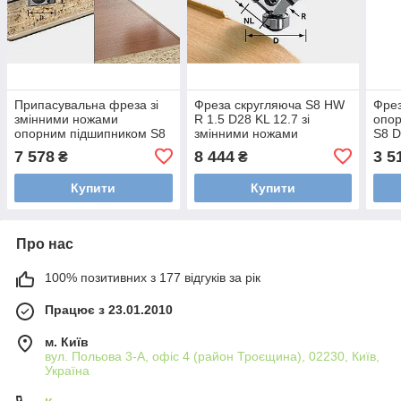
Припасувальна фреза зі
Фреза скругляюча S8 HW
Фрез
змінними ножами
R 1.5 D28 KL 12.7 зі
опо
опорним підшипником S8
змінними ножами
S8 D
HW D19 12x12 KL OFK
хвостовик 8 мм Festool
8 мм
7 578
8 444
3 5
₴
₴
хвостовик 8 мм Festool
499810
499806
Купити
Купити
Про нас
100% позитивних з 177 відгуків за рік
Працює з 23.01.2010
м. Київ
вул. Польова 3-А, офіс 4 (район Троєщина), 02230, Київ,
Україна