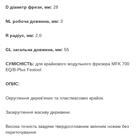
D діаметр фрези, мм:
28
NL робоча довжина, мм:
3
R радіус, мм:
2,0
GL загальна довжина, мм:
55
СУМІСНІСТЬ:
для крайкового модульного фрезера MFK 700
EQ/B-Plus Festool
ОПИС:
Округлення дерев'яних та пластмасових крайок.
Заокруглення масиву деревини.
Висока точність завдяки твердосплавним змінним ножам без
переточування.