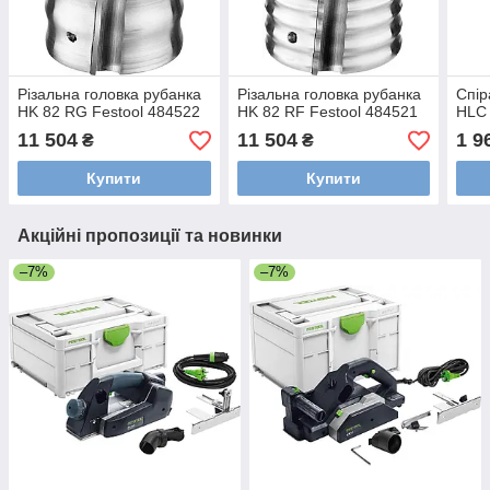
Різальна головка рубанка
Різальна головка рубанка
Спір
HK 82 RG Festool 484522
HK 82 RF Festool 484521
HLC 
11 504
11 504
1 9
₴
₴
Купити
Купити
Акційні пропозиції та новинки
–7%
–7%