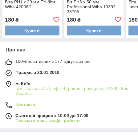
Біта PH1 х 29 мм TY-біти
Біт PH3 х 50 мм
Біта
Wiha 42096/1
Professional Wiha 10392
шест
33705
180
180
180
₴
₴
Купити
Купити
Про нас
100% позитивних з 177 відгуків за рік
Працює з 23.01.2010
м. Київ
вул. Польова 3-А, офіс 4 (район Троєщина), 02230, Київ,
Україна
Контакти
Сьогодні працює з 10:00 до 17:00
Показати весь графік роботи