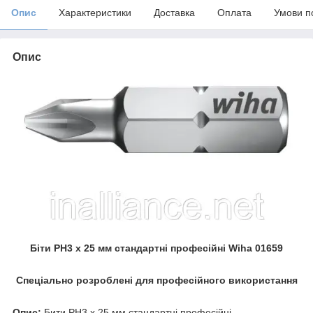
Опис
Характеристики
Доставка
Оплата
Умови п
Опис
Біти PH3 х 25 мм стандартні професійні Wiha 01659
Спеціально розроблені для професійного використання
Опис:
Бити PH3 х 25 мм стандартні професійні