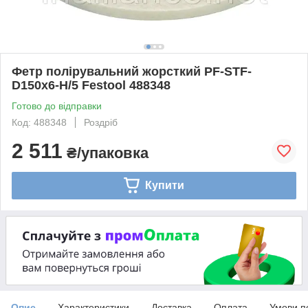
Фетр полірувальний жорсткий PF-STF-
D150x6-H/5 Festool 488348
Готово до відправки
Код: 488348
Роздріб
2 511
₴/упаковка
Купити
Опис
Характеристики
Доставка
Оплата
Умови п