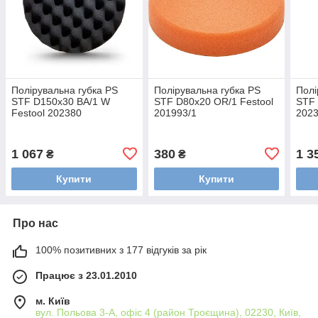
Полірувальна губка PS
Полірувальна губка PS
Полі
STF D150x30 BA/1 W
STF D80x20 OR/1 Festool
STF 
Festool 202380
201993/1
202
1 067
380
1 3
₴
₴
Купити
Купити
Про нас
100% позитивних з 177 відгуків за рік
Працює з 23.01.2010
м. Київ
вул. Польова 3-А, офіс 4 (район Троєщина), 02230, Київ,