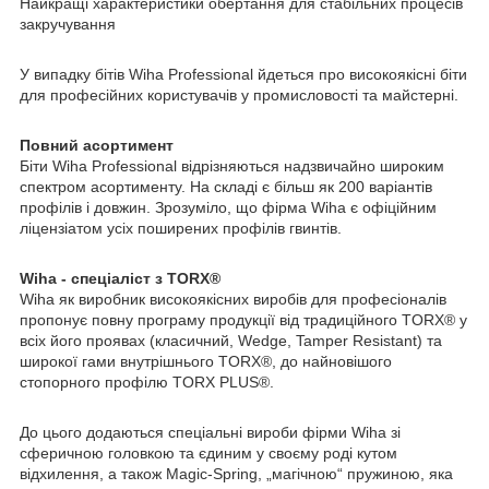
Найкращі характеристики обертання для стабільних процесів
закручування
У випадку бітів Wiha Professional йдеться про високоякісні біти
для професійних користувачів у промисловості та майстерні.
Повний асортимент
Біти Wiha Professional відрізняються надзвичайно широким
спектром асортименту. На складі є більш як 200 варіантів
профілів і довжин. Зрозуміло, що фірма Wiha є офіційним
ліцензіатом усіх поширених профілів гвинтів.
Wiha - спеціаліст з TORX®
Wiha як виробник високоякісних виробів для професіоналів
пропонує повну програму продукції від традиційного TORX® у
всіх його проявах (класичний, Wedge, Tamper Resistant) та
широкої гами внутрішнього TORX®, до найновішого
стопорного профілю TORX PLUS®.
До цього додаються спеціальні вироби фірми Wiha зі
сферичною головкою та єдиним у своєму роді кутом
відхилення, а також Magic-Spring, „магічною“ пружиною, яка