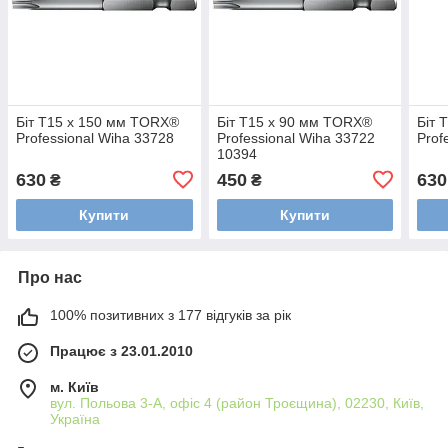
Біт Т15 х 150 мм TORX®
Біт Т15 х 90 мм TORX®
Біт 
Professional Wiha 33728
Professional Wiha 33722
Prof
10394
630
450
630
₴
₴
Купити
Купити
Про нас
100% позитивних з 177 відгуків за рік
Працює з 23.01.2010
м. Київ
вул. Польова 3-А, офіс 4 (район Троєщина), 02230, Київ,
Україна