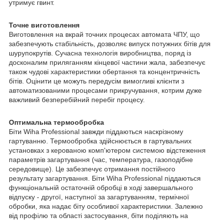
утримує гвинт.
Точне виготовлення
Виготовлення на вкрай точних процесах автомата ЧПУ, що
забезпечують стабільність, дозволяє випуск потужних бітів для
шурупокрутів. Сучасна технологія виробництва, поряд із
досконалим приляганням кінцевої частини жала, забезпечує
також чудові характеристики обертання та концентричність
бітів. Оцінити це можуть передусім вимогливі клієнти з
автоматизованими процесами прикручування, котрим дуже
важливий безперебійний перебіг процесу.
Оптимальна термообробка
Біти Wiha Professional завжди піддаються наскрізному
гартуванню. Термообробка здійснюється в гартувальних
установках з керованою комп'ютером системою відстеження
параметрів загартування (час, температура, газоподібне
середовище). Це забезпечує отримання постійного
результату загартування. Біти Wiha Professional піддаються
функціональній остаточній обробці в ході завершального
відпуску - другої, наступної за загартуванням, термічної
обробки, яка надає біту особливої характеристики. Залежно
від профілю та області застосування, біти поділяють на