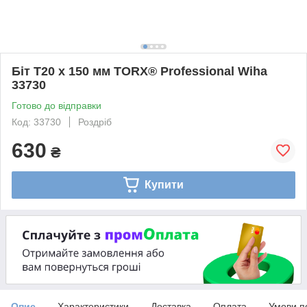
Біт Т20 х 150 мм TORX® Professional Wiha
33730
Готово до відправки
Код: 33730
Роздріб
630
₴
Купити
Опис
Характеристики
Доставка
Оплата
Умови п