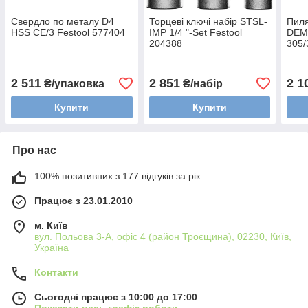
Свердло по металу D4
Торцеві ключі набір STSL-
Пиля
HSS CE/3 Festool 577404
IMP 1/4 "-Set Festool
DEM
204388
305/
2 511
2 851
2 1
₴/упаковка
₴/набір
Купити
Купити
Про нас
100% позитивних з 177 відгуків за рік
Працює з 23.01.2010
м. Київ
вул. Польова 3-А, офіс 4 (район Троєщина), 02230, Київ,
Україна
Контакти
Сьогодні працює з 10:00 до 17:00