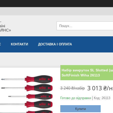
—
їні
ЬЯНС»
С
КОНТАКТИ
ДОСТАВКА І ОПЛАТА
Набір викруток SL Slotted (ш
SoftFinish Wiha 26113
3 013 ₴/
3 240 ₴/набір
Готово до відправки
Код:
26113
Купити