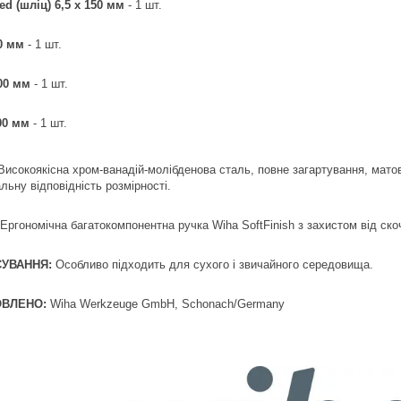
ted (шліц) 6,5 x 150 мм
- 1 шт.
0 мм
- 1 шт.
100 мм
- 1 шт.
00 мм
- 1 шт.
Високоякісна хром-ванадій-молібденова сталь, повне загартування, мат
ьну відповідність розмірності.
Ергономічна багатокомпонентна ручка Wiha SoftFinish з захистом від ско
УВАННЯ:
Особливо підходить для сухого і звичайного середовища.
ОВЛЕНО:
Wiha Werkzeuge GmbH, Schonach/Germany