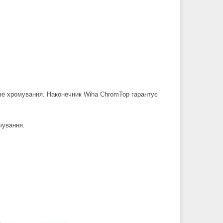
ове хромування. Наконечник Wiha ChromTop гарантує
чування.