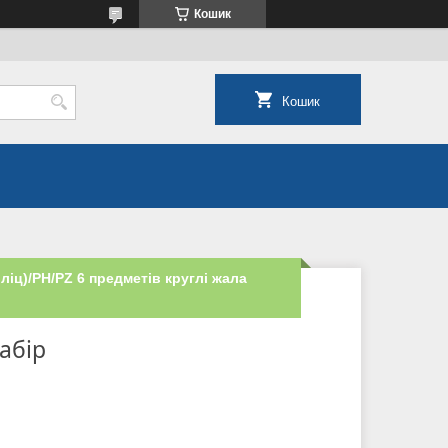
Кошик
Кошик
ліц)/PH/PZ 6 предметів круглі жала
набір