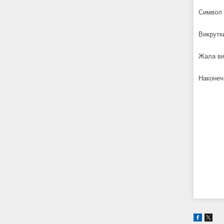
Символ п
Викрутк
Жала ви
Наконеч