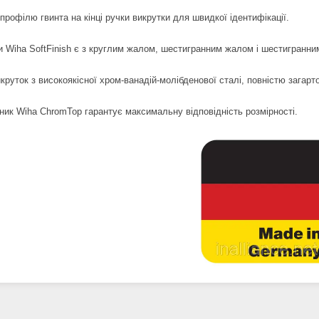
рофілю гвинта на кінці ручки викрутки для швидкої ідентифікації.
и Wiha SoftFinish є з круглим жалом, шестигранним жалом і шестигранн
круток з високоякісної хром-ванадій-молібденової сталі, повністю загарт
ник Wiha ChromTop гарантує максимальну відповідність розмірності.