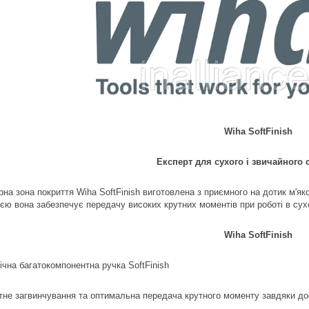
Wiha SoftFinish
Експерт для сухого і звичайного
на зона покриття Wiha SoftFinish виготовлена з приємного на дотик м'як
ією вона забезпечує передачу високих крутних моментів при роботі в су
Wiha SoftFinish
ічна багатокомпонентна ручка SoftFinish
не загвинчування та оптимальна передача крутного моменту завдяки до