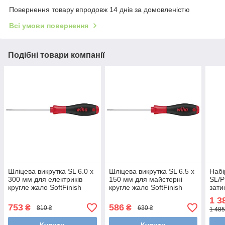
Повернення товару впродовж 14 днів за домовленістю
Всі умови повернення
Подібні товари компанії
Шліцева викрутка SL 6.0 х
Шліцева викрутка SL 6.5 х
Набі
300 мм для електриків
150 мм для майстерні
SL/P
кругле жало SoftFinish
кругле жало SoftFinish
зати
Wiha 32384
Wiha 00703
"мін
1 3
322
753
586
₴
₴
810 ₴
630 ₴
1 485