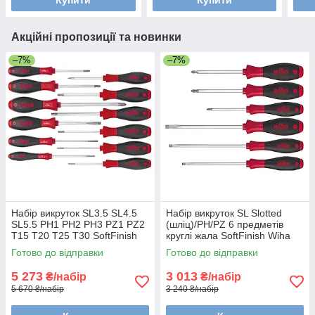
Купити
Купити
Акційні пропозиції та новинки
–7%
–7%
Набір викруток SL3.5 SL4.5
Набір викруток SL Slotted
SL5.5 PH1 PH2 PH3 PZ1 PZ2
(шліц)/PH/PZ 6 предметів
T15 T20 T25 T30 SoftFinish
круглі жала SoftFinish Wiha
Wiha 41002
26113
Готово до відправки
Готово до відправки
5 273
3 013
₴/набір
₴/набір
5 670 ₴/набір
3 240 ₴/набір