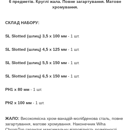
6 предметів. Круглі жала. Повне загартування. Матове
хромування.
СКЛАД НАБОРУ:
SL Slotted (шлиц)
3,5 x 100 мм
- 1 шт.
SL Slotted (шлиц)
4,5
x 125
мм
- 1 шт.
SL Slotted (шлиц) 5,5
x 150 мм
- 1 шт.
SL Slotted (шлиц) 6,5 x 150 мм
- 1 шт.
PH1 x 80 мм
- 1 шт.
PH2 x 100 мм
- 1 шт.
ЖАЛО:
Високоякісна хром-ванадій-молібденова сталь, повне
загартування, матове хромування. Наконечник Wiha
ChromTop гарантує максимальну відповідність розмірності.