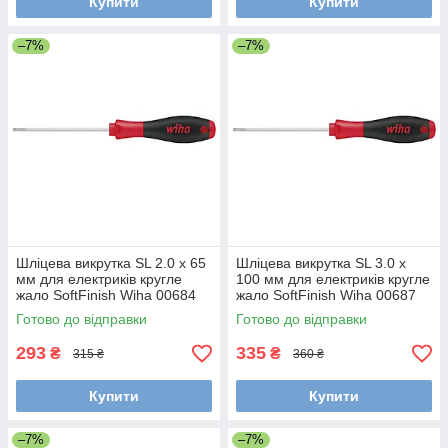
Купити
Купити
–7%
–7%
Шліцева викрутка SL 2.0 х 65
Шліцева викрутка SL 3.0 х
мм для електриків кругле
100 мм для електриків кругле
жало SoftFinish Wiha 00684
жало SoftFinish Wiha 00687
Готово до відправки
Готово до відправки
293
335
₴
₴
315 ₴
360 ₴
Купити
Купити
–7%
–7%