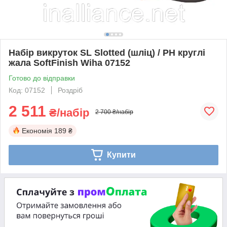
Набір викруток SL Slotted (шліц) / PH круглі
жала SoftFinish Wiha 07152
Готово до відправки
Код: 07152
Роздріб
2 511
₴/набір
2 700 ₴/набір
Економія
189 ₴
Купити