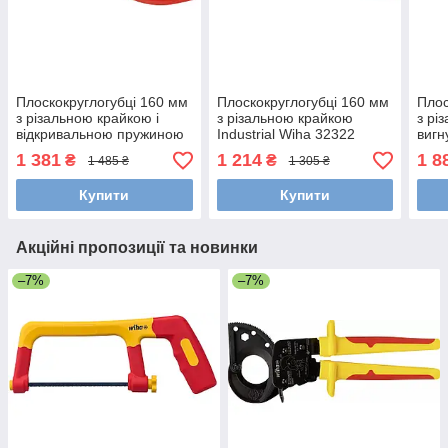
Плоскокруглогубці 160 мм
Плоскокруглогубці 160 мм
Плос
з різальною крайкою і
з різальною крайкою
з рі
відкривальною пружиною
Industrial Wiha 32322
вигн
Classic Wiha 36483 10349
Prof
1 381
1 214
1 8
₴
₴
1 485 ₴
1 305 ₴
267
Купити
Купити
Акційні пропозиції та новинки
–7%
–7%