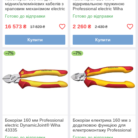
мідних/алюмінієвих кабелів з
відкривальною пружиною
храповим механізмом electric
Professional electric Wiha
Wiha 46675
43662
Готово до відправки
Готово до відправки
16 573
2 260
₴
₴
17 820 ₴
2 430 ₴
Купити
Купити
–7%
–7%
Бокорізи 160 мм Professional
Бокорізи електрика 160 мм з
electric DynamicJoint® Wiha
додатковою функцією для
43335
електромонтажу Professional
electric Wiha 26745
Готово до відправки
Готово до відправки