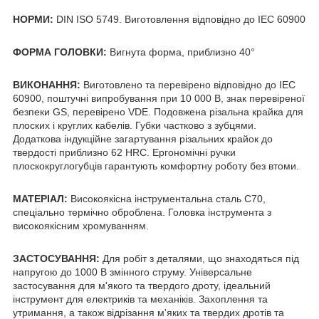
НОРМИ:
DIN ISO 5749. Виготовлення відповідно до IEC 60900
ФОРМА ГОЛОВКИ:
Вигнута форма, приблизно 40°
ВИКОНАННЯ:
Виготовлено та перевірено відповідно до IEC
60900, поштучні випробування при 10 000 В, знак перевіреної
безпеки GS, перевірено VDE. Подовжена різальна крайка для
плоских і круглих кабелів. Губки частково з зубцями.
Додаткова індукційне загартування різальних крайок до
твердості приблизно 62 HRC. Ергономічні ручки
плоскокруглогубців гарантують комфортну роботу без втоми.
МАТЕРІАЛ:
Високоякісна інструментальна сталь C70,
спеціально термічно оброблена. Головка інструмента з
високоякісним хромуванням.
ЗАСТОСУВАННЯ:
Для робіт з деталями, що знаходяться під
напругою до 1000 В змінного струму. Універсальне
застосування для м'якого та твердого дроту, ідеальний
інструмент для електриків та механіків. Захоплення та
утримання, а також відрізання м'яких та твердих дротів та