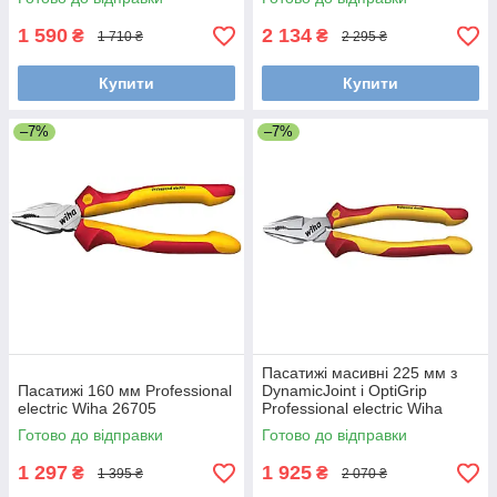
1 590
2 134
₴
₴
1 710 ₴
2 295 ₴
Купити
Купити
–7%
–7%
Пасатижі масивні 225 мм з
Пасатижі 160 мм Professional
DynamicJoint і OptiGrip
electric Wiha 26705
Professional electric Wiha
26717
Готово до відправки
Готово до відправки
1 297
1 925
₴
₴
1 395 ₴
2 070 ₴