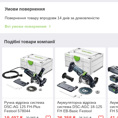
Умови повернення
Повернення товару впродовж 14 днів за домовленістю
Всі умови повернення
Подібні товари компанії
Ручна відрізна система
Акумуляторна відрізна
Акум
DSC-AG 125 FH-Plus
система DSC-AGC 18-125
сис
Festool 578044
FH EB-Basic Festool
FH 5
576829
576
19 497
26 358
41 
₴
₴
20 965 ₴
28 341 ₴