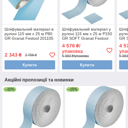
Шліфувальний матеріал в
Шліфувальний матеріал у
Шліф
рулоні 115 мм x 25 м P80
рулоні 115 мм x 25 м P150
руло
GR Granat Festool 201105
GR SOFT Granat Festool
GR S
497092
497
4 576
4 5
₴/
упаковка
упа
2 343
₴
2 756 ₴
5 383 ₴/упаковка
5 383
Купити
Купити
Акційні пропозиції та новинки
–15%
–15%