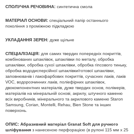
СПОЛУЧНА РЕЧОВИНА:
синтетична смола
МАТЕРІАЛ ОСНОВИ:
спеціальний папір останнього
покоління з проміжною підкладкою
УКЛАДАННЯ ЗЕРЕН:
дуже щільне
СПЕЦІАЛІЗАЦІЯ:
для самих твердих попередніх покриттів,
комбінованих шпаклівок, шпаклівки по металу, обробка
шпаклівки, обробка сухої шпаклівки, обробка гіпсового тиньку,
обробка вододисперсійної шпаклівки/готової шпаклівки,
заповнювачів і лакофарбових покриттів, сучасних лаків, лаків
VOC, водорозчинних лаків, поліефірних шпаклівок,
двокомпонентних матеріалів, дуже твердих основ, полімерів,
матеріалів на мінеральній основі, акрилу, штучного каменю
всіх виробників, мінерального та акрилового каменю Staron
Samsung, Corian, Montelli, Rehau, Bien Stone та інших
поверхонь.
ОПИС: Абразивний матеріал Granat Soft для ручного
шліфування
з нанесеною перфорацією (в рулоні 115 мм x 25