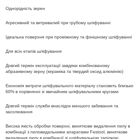
Однорідність зерен
Агресивний та витривалий при грубому шліфуванні
Ідеальна поверхня при проміжному та фінішному шліфуванні
Для всіх етапів шліфування
Довгий термін експлуатації завдяки комбінованому
абразивному зерну (кераміка та твердий оксид алюмінію)
Економія витрати шліфувального матеріалу становить близько
60% в порівнянні зі звичайним шліфувальними кругами
Довгий термін служби внаслідок меншого забивання та
засолювання
Висока якість обробки поверхні, виняткове видалення пилу в
комбінації з пиловидальними апаратами Festool, виняткове
видалення пилу в комбінації зі шліфувальною тарілкою