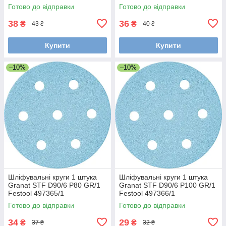
Готово до відправки
Готово до відправки
38
36
₴
₴
43 ₴
40 ₴
Купити
Купити
–10%
–10%
Шліфувальні круги 1 штука
Шліфувальні круги 1 штука
Granat STF D90/6 P80 GR/1
Granat STF D90/6 P100 GR/1
Festool 497365/1
Festool 497366/1
Готово до відправки
Готово до відправки
34
29
₴
₴
37 ₴
32 ₴