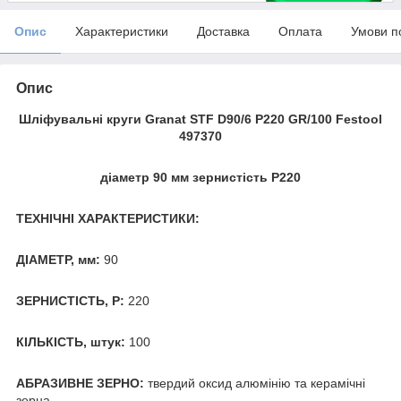
Опис
Характеристики
Доставка
Оплата
Умови п
Опис
Шліфувальні круги Granat STF D90/6 P220 GR/100 Festool
497370
діаметр 90 мм зернистість P220
ТЕХНІЧНІ ХАРАКТЕРИСТИКИ:
ДІАМЕТР, мм:
90
ЗЕРНИСТІСТЬ, Р:
220
КІЛЬКІСТЬ, штук:
100
АБРАЗИВНЕ ЗЕРНО:
твердий оксид алюмінію та керамічні
зерна