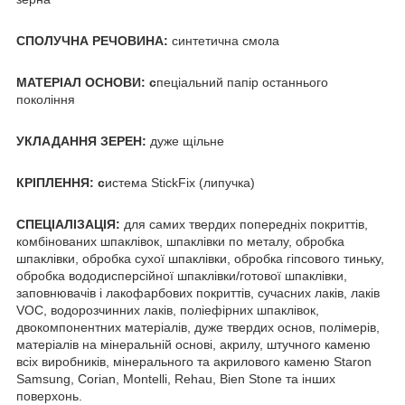
СПОЛУЧНА РЕЧОВИНА:
синтетична смола
МАТЕРІАЛ ОСНОВИ: с
пеціальний папір останнього
покоління
УКЛАДАННЯ ЗЕРЕН:
дуже щільне
КРІПЛЕННЯ: с
истема StickFix (липучка)
СПЕЦІАЛІЗАЦІЯ:
для самих твердих попередніх покриттів,
комбінованих шпаклівок, шпаклівки по металу, обробка
шпаклівки, обробка сухої шпаклівки, обробка гіпсового тиньку,
обробка вододисперсійної шпаклівки/готової шпаклівки,
заповнювачів і лакофарбових покриттів, сучасних лаків, лаків
VOC, водорозчинних лаків, поліефірних шпаклівок,
двокомпонентних матеріалів, дуже твердих основ, полімерів,
матеріалів на мінеральній основі, акрилу, штучного каменю
всіх виробників, мінерального та акрилового каменю Staron
Samsung, Corian, Montelli, Rehau, Bien Stone та інших
поверхонь.