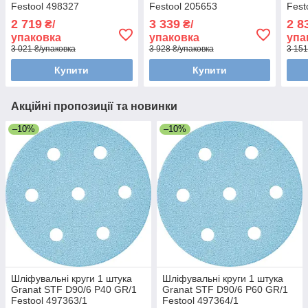
Festool 498327
Festool 205653
Fest
2 719
3 339
2 8
₴/
₴/
упаковка
упаковка
упа
3 021 ₴/упаковка
3 928 ₴/упаковка
3 151
Купити
Купити
Акційні пропозиції та новинки
–10%
–10%
Шліфувальні круги 1 штука
Шліфувальні круги 1 штука
Granat STF D90/6 P40 GR/1
Granat STF D90/6 Р60 GR/1
Festool 497363/1
Festool 497364/1