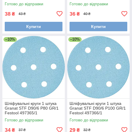
Готово до відправки
Готово до відправки
38
36
₴
₴
43 ₴
40 ₴
Купити
Купити
–10%
–10%
Шліфувальні круги 1 штука
Шліфувальні круги 1 штука
Granat STF D90/6 P80 GR/1
Granat STF D90/6 P100 GR/1
Festool 497365/1
Festool 497366/1
Готово до відправки
Готово до відправки
34
29
₴
₴
37 ₴
32 ₴