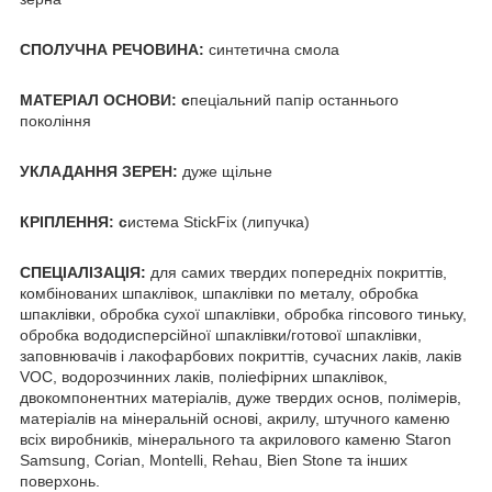
СПОЛУЧНА РЕЧОВИНА:
синтетична смола
МАТЕРІАЛ ОСНОВИ: с
пеціальний папір останнього
покоління
УКЛАДАННЯ ЗЕРЕН:
дуже щільне
КРІПЛЕННЯ: с
истема StickFix (липучка)
СПЕЦІАЛІЗАЦІЯ:
для самих твердих попередніх покриттів,
комбінованих шпаклівок, шпаклівки по металу, обробка
шпаклівки, обробка сухої шпаклівки, обробка гіпсового тиньку,
обробка вододисперсійної шпаклівки/готової шпаклівки,
заповнювачів і лакофарбових покриттів, сучасних лаків, лаків
VOC, водорозчинних лаків, поліефірних шпаклівок,
двокомпонентних матеріалів, дуже твердих основ, полімерів,
матеріалів на мінеральній основі, акрилу, штучного каменю
всіх виробників, мінерального та акрилового каменю Staron
Samsung, Corian, Montelli, Rehau, Bien Stone та інших
поверхонь.