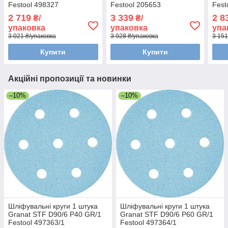
Festool 498327
Festool 205653
Fest
2 719
3 339
2 8
₴/
₴/
упаковка
упаковка
упа
3 021 ₴/упаковка
3 928 ₴/упаковка
3 151
Купити
Купити
Акційні пропозиції та новинки
–10%
–10%
Шліфувальні круги 1 штука
Шліфувальні круги 1 штука
Granat STF D90/6 P40 GR/1
Granat STF D90/6 Р60 GR/1
Festool 497363/1
Festool 497364/1