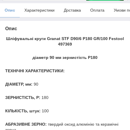
Опис
Характеристики
Доставка
Оплата
Умови п
Опис
Шліфувальні круги Granat STF D90/6 P180 GR/100 Festool
497369
діаметр 90 мм зернистість P180
ТЕХНІЧНІ ХАРАКТЕРИСТИКИ:
ДІАМЕТР, мм:
90
ЗЕРНИСТІСТЬ, Р:
180
КІЛЬКІСТЬ, штук:
100
АБРАЗИВНЕ ЗЕРНО:
твердий оксид алюмінію та керамічні
зерна