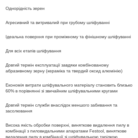
Однорідність зерен
Агресивний та витривалий при грубому шліфуванні
Ідеальна поверхня при проміжному та фінішному шліфуванні
Для всіх етапів шліфування
Довгий термін експлуатації завдяки комбінованому
абразивному зерну (кераміка та твердий оксид алюмінію)
Економія витрати шліфувального матеріалу становить близько
60% в порівнянні зі звичайним шліфувальними кругами
Довгий термін служби внаслідок меншого забивання та
засолювання
Висока якість обробки поверхні, виняткове видалення пилу в
комбінації з пиловидальними апаратами Festool, виняткове
видалення пилу в комбінації зі шліфувальною тарілкою