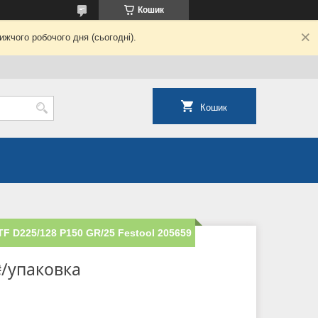
Кошик
жчого робочого дня (сьогодні).
Кошик
F D225/128 P150 GR/25 Festool 205659
₴/упаковка