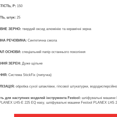
ТІСТЬ, Р:
150
ТЬ, штук:
25
ВНЕ ЗЕРНО:
твердий оксид алюмінію та керамічні зерна
ЧНА РЕЧОВИНА:
Синтетична смола
АЛ ОСНОВИ:
спеціальний папір останнього покоління
ННЯ ЗЕРЕН:
Дуже щільне
ННЯ:
Система StickFix (липучка)
ЛІЗАЦІЯ:
обробка сухої шпаклівки, гіпсової штукатурки, вододисперсійно
ть для наступних моделей інструмента Festool:
шліфувальні машини 
 PLANEX LHS-E 225 EQ easy, шліфувальні машини Festool PLANEX LHS 2