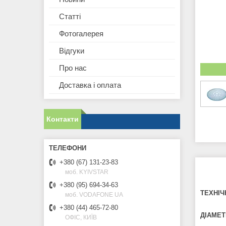
Статті
Фотогалерея
Відгуки
Про нас
Доставка і оплата
Контакти
+380 (67) 131-23-83
моб. KYIVSTAR
+380 (95) 694-34-63
ТЕХНІЧ
моб. VODAFONE UA
+380 (44) 465-72-80
ДІАМЕТ
ОФІС, КИЇВ