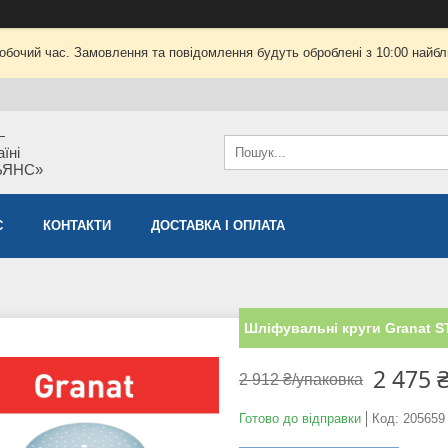
робочий час. Замовлення та повідомлення будуть оброблені з 10:00 найбли
—
їні
ЬЯНС»
С
КОНТАКТИ
ДОСТАВКА І ОПЛАТА
Шліфувальні круги Granat ST
2 475 
2 912 ₴/упаковка
Готово до відправки
Код:
205659