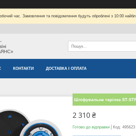
робочий час. Замовлення та повідомлення будуть оброблені з 10:00 найбли
—
їні
ЬЯНС»
С
КОНТАКТИ
ДОСТАВКА І ОПЛАТА
Шліфувальна тарілка ST-STF
2 310 ₴
Готово до відправки
Код:
495623