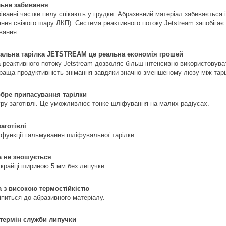
льне забивання
іванні частки пилу спікають у грудки. Абразивний матеріал забивається 
ння свіжого шару ЛКП). Система реактивного потоку Jetstream запобігає
вання.
альна тарілка JETSTREAM це реальна економія грошей
 реактивного потоку Jetstream дозволяє більш інтенсивно використовуват
раща продуктивність знімання завдяки значно зменшеному люзу між тар
бре припасування тарілки
уру заготівлі. Це уможливлює тонке шліфування на малих радіусах.
заготівлі
 функції гальмування шліфувальної тарілки.
 не зношується
 крайці шириною 5 мм без липучки.
 з високою термостійкістю
іпиться до абразивного матеріалу.
термін служби липучки