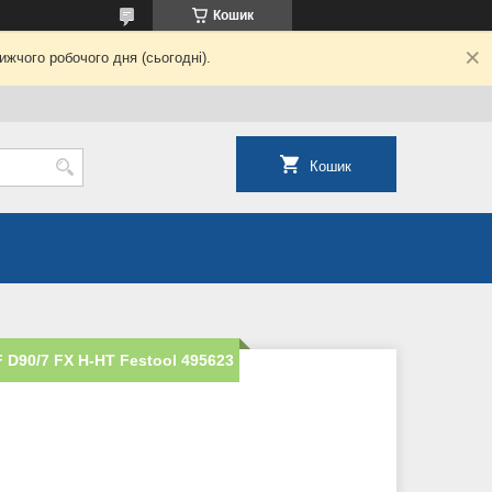
Кошик
жчого робочого дня (сьогодні).
Кошик
 D90/7 FX H-HT Festool 495623