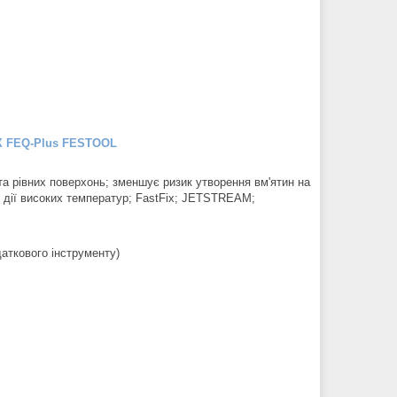
X FEQ-Plus FESTOOL
а рівних поверхонь; зменшує ризик утворення вм'ятин на
о дії високих температур; FastFix; JETSTREAM;
даткового інструменту)