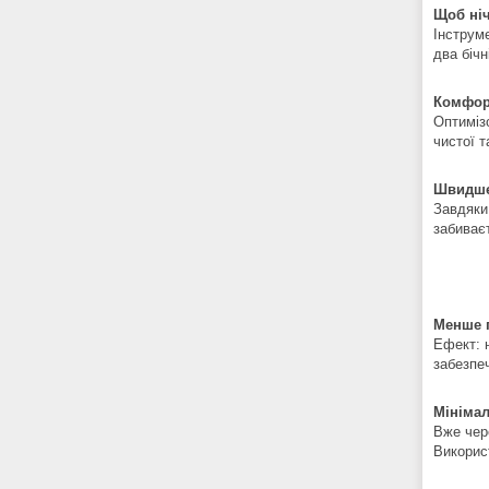
Щоб ніч
Інструм
два біч
Комфорт
Оптиміз
чистої т
Швидше 
Завдяки
забиває
Менше 
Ефект: 
забезпе
Мінімал
Вже чер
Викорис