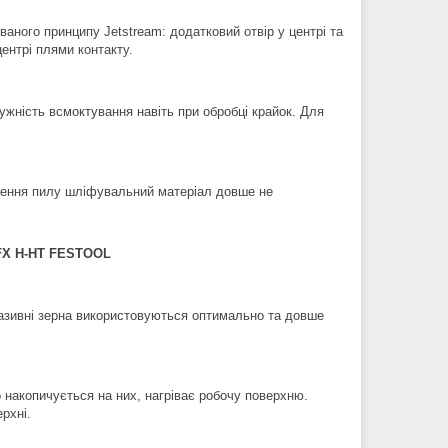
аного принципу Jetstream: додатковий отвір у центрі та
ентрі плями контакту.
жність всмоктування навіть при обробці крайок. Для
алення пилу шліфувальний матеріал довше не
FX H-HT FESTOOL
разивні зерна використовуються оптимально та довше
накопичується на них, нагріває робочу поверхню.
рхні.