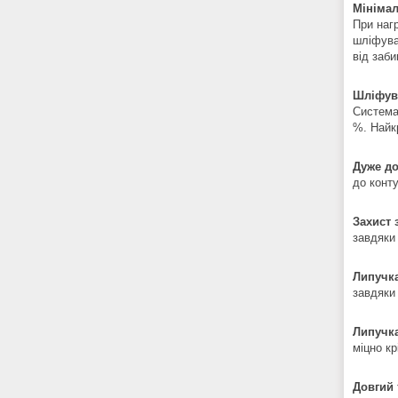
Мініма
При нагр
шліфува
від заби
Шліфув
Система
%. Найк
Дуже до
до конт
Захист 
завдяки
Липучка
завдяки
Липучка
міцно кр
Довгий 