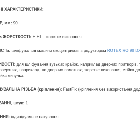
НІ ХАРАКТЕРИСТИКИ:
Р, мм:
90
Ь ЖОРСТКОСТІ:
H-HT - жорстке виконання
ІСТЬ:
шліфувальні машини ексцентрикові з редуктором
ROTEX RO 90 D
ВОСТІ:
для шліфування вузьких крайок, наприклад дверних притворів, т
поверхнях, наприклад, на дверних полотнах; жорстке виконання; стійка д
ійка липучка.
УВАЛЬНА РІЗЬБА (кріплення):
FastFix (кріплення без використання до
АННІ, штук:
1
ННЯ:
індивідуальне пакування.