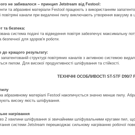
ого не забивалося – принцип Jetstream від Festool:
енти та абразивні матеріали Festool працюють з використанням запатентов
ні повітряні канали при видаленні пилу виключають утворення вакууму в ц
 та безпека:
ована система подачі та відведення повітря забезпечує максимальну поту
а безпечної для здоров'я роботи.
до кращого результату:
 запатентованій структурі повітряних каналів з активною системою вид
ться пилом. Для високої продуктивності шліфування та стійкості.
ТЕХНІЧНІ ОСОБЛИВОСТІ ST-STF D90/7 
пилу
на абразивному матеріалі Festool накопичується значно менше пилу. Аб
чують високу якість шліфування.
ьне нагрівання
ез 2 хвилини шліфування зі звичайними шліфувальними кругами пил, що 
тання системи Jetstream перешкоджає сильному нагріванню робочої пове