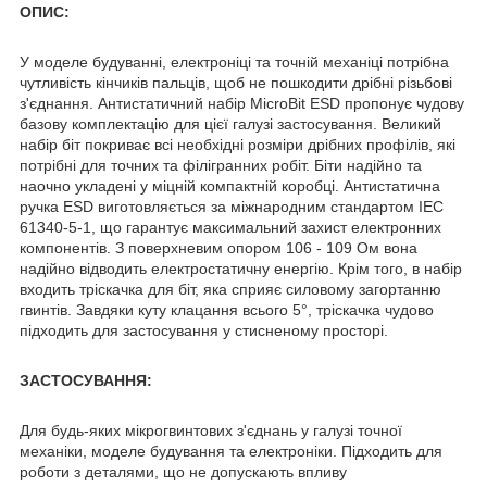
ОПИС:
У моделе будуванні, електроніці та точній механіці потрібна
чутливість кінчиків пальців, щоб не пошкодити дрібні різьбові
з'єднання. Антистатичний набір MicroBit ESD пропонує чудову
базову комплектацію для цієї галузі застосування. Великий
набір біт покриває всі необхідні розміри дрібних профілів, які
потрібні для точних та філігранних робіт. Біти надійно та
наочно укладені у міцній компактній коробці. Антистатична
ручка ESD виготовляється за міжнародним стандартом IEC
61340-5-1, що гарантує максимальний захист електронних
компонентів. З поверхневим опором 106 - 109 Ом вона
надійно відводить електростатичну енергію. Крім того, в набір
входить тріскачка для біт, яка сприяє силовому загортанню
гвинтів. Завдяки куту клацання всього 5°, тріскачка чудово
підходить для застосування у стисненому просторі.
ЗАСТОСУВАННЯ:
Для будь-яких мікрогвинтових з'єднань у галузі точної
механіки, моделе будування та електроніки. Підходить для
роботи з деталями, що не допускають впливу