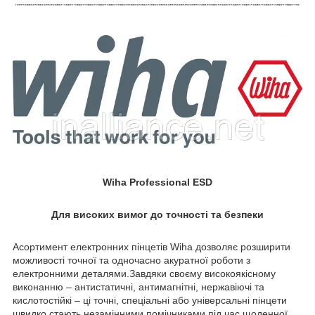
Wiha Professional ESD
Для високих вимог до точності та безпеки
Асортимент електронних пінцетів Wiha дозволяє розширити
можливості точної та одночасно акуратної роботи з
електронними деталями.Завдяки своєму високоякісному
виконанню – антистатичні, антимагнітні, нержавіючі та
кислотостійкі – ці точні, спеціальні або універсальні пінцети
швидко стають незамінними помічниками під час щоденної