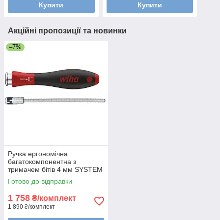
Купити
Купити
Акційні пропозиції та новинки
–7%
Ручка ергономічна
багатокомпонентна з
тримачем бітів 4 мм SYSTEM
4 SoftFinish-telescopic Wiha
Готово до відправки
30374
1 758
₴/комплект
1 890 ₴/комплект