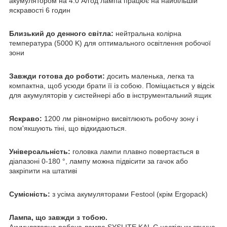
акумулятором на 4.0 А/год лампа працює на найбільшій
яскравості 6 годин
Близький до денного світла:
нейтральна колірна
температура (5000 K) для оптимального освітлення робочої
зони
Завжди готова до роботи:
досить маленька, легка та
компактна, щоб усюди брати її із собою. Поміщається у відсік
для акумуляторів у систейнері або в інструментальний ящик
Яскраво:
1200 лм рівномірно висвітлюють робочу зону і
пом'якшують тіні, що відкидаються.
Універсальність:
головка лампи плавно повертається в
діапазоні 0-180 °, лампу можна підвісити за гачок або
закріпити на штативі
Сумісність:
з усіма акумуляторами Festool (крім Ergopack)
Лампа, що завжди з тобою.
Акумуляторна робоча лампа SYSLITE KAL C настільки зручна,