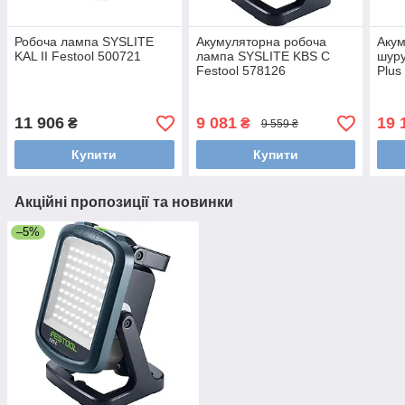
Робоча лампа SYSLITE
Акумуляторна робоча
Акум
KAL II Festool 500721
лампа SYSLITE KBS C
шуру
Festool 578126
Plus
11 906
9 081
19 
₴
₴
9 559 ₴
Купити
Купити
Акційні пропозиції та новинки
–5%