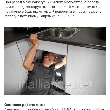
При роботі в важкодоступних місцях акумуляторна робоча
лампа продемонструє всю свою велич: її можна розмістити
практично в будь-якому місці й повернути випромінювальну
головку в потрібному напрямку на 0 - 180 °.
Освітлює робоче місце
Акумуляторна робоча лампа SYSLITE KAL C освітлює робочу