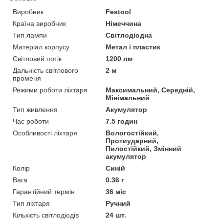
Виробник
Festool
Країна виробник
Німеччина
Тип лампи
Світлодіодна
Матеріал корпусу
Метал і пластик
Світловий потік
1200 лм
Дальність світлового
2 м
променя
Режими роботи ліхтаря
Максимальний, Середній,
Мінімальний
Тип живлення
Акумулятор
Час роботи
7.5 годин
Особливості ліхтаря
Вологостійкий,
Протиударний,
Пилостійкий, Змінний
акумулятор
Колір
Синій
Вага
0.36 г
Гарантійний термін
36 міс
Тип ліхтаря
Ручний
Кількість світлодіодів
24 шт.