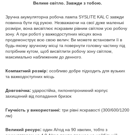
Велике світло. Завжди з тобою.
Зручна акумуляторна робоча лампа SYSLITE KAL C завжди
повинна бути під рукою. Незважаючи на свої дуже маленькі
розміри, вона висвітлює яскравим рівним світлом усю робочу
зону. А при роботі у важкодоступних місцях вона
продемонструє всю свою велич: Ви можете встановити її в
будь-якому зручному місці та повернути головну частину під
потрібним кутом, щоб висвітлити робочу зону світлом,
максимально наближеним до денного.
Компактний розмір:
особливо добре підходить для вузьких
та важкодоступних місць
Довговічна:
ударостійка, пилонепроникний корпус
захищений від попадання бризок
Гнучкість у використанні:
три рівні яскравості (300/600/1200
лм)
Великий ресурс:
один А/год на 90 хвилин, тобто з